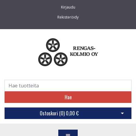
Kirjaudu
Rekisteröidy
Hae
Ostoskori (
0
)
0,00 €
Avaa os