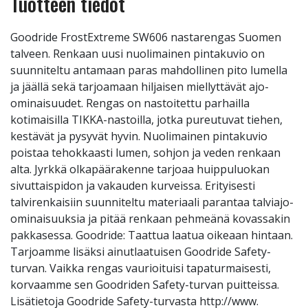
Tuotteen tiedot
Goodride FrostExtreme SW606 nastarengas Suomen
talveen. Renkaan uusi nuolimainen pintakuvio on
suunniteltu antamaan paras mahdollinen pito lumella
ja jäällä sekä tarjoamaan hiljaisen miellyttävät ajo-
ominaisuudet. Rengas on nastoitettu parhailla
kotimaisilla TIKKA-nastoilla, jotka pureutuvat tiehen,
kestävät ja pysyvät hyvin. Nuolimainen pintakuvio
poistaa tehokkaasti lumen, sohjon ja veden renkaan
alta. Jyrkkä olkapäärakenne tarjoaa huippuluokan
sivuttaispidon ja vakauden kurveissa. Erityisesti
talvirenkaisiin suunniteltu materiaali parantaa talviajo-
ominaisuuksia ja pitää renkaan pehmeänä kovassakin
pakkasessa. Goodride: Taattua laatua oikeaan hintaan.
Tarjoamme lisäksi ainutlaatuisen Goodride Safety-
turvan. Vaikka rengas vaurioituisi tapaturmaisesti,
korvaamme sen Goodriden Safety-turvan puitteissa.
Lisätietoja Goodride Safety-turvasta http://www.