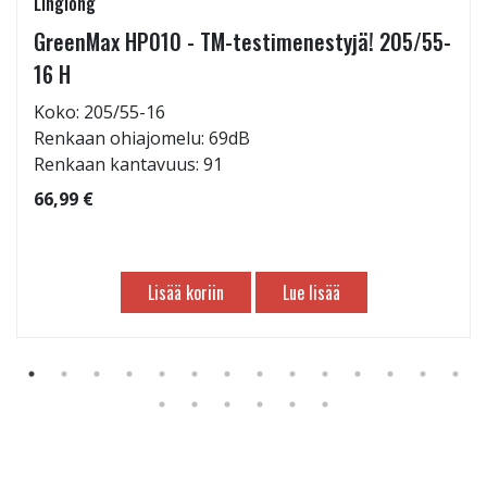
Linglong
GreenMax HP010 - TM-testimenestyjä! 205/55-
16 H
Koko: 205/55-16
Renkaan ohiajomelu: 69dB
Renkaan kantavuus: 91
66,99 €
Lisää koriin
Lue lisää