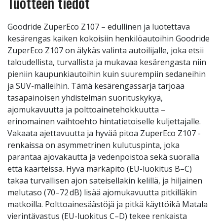
Tuotteen tiedot
Goodride ZuperEco Z107 – edullinen ja luotettava
kesärengas kaiken kokoisiin henkilöautoihin Goodride
ZuperEco Z107 on älykäs valinta autoilijalle, joka etsii
taloudellista, turvallista ja mukavaa kesärengasta niin
pieniin kaupunkiautoihin kuin suurempiin sedaneihin
ja SUV-malleihin. Tämä kesärengassarja tarjoaa
tasapainoisen yhdistelmän suorituskykyä,
ajomukavuutta ja polttoainetehokkuutta –
erinomainen vaihtoehto hintatietoiselle kuljettajalle.
Vakaata ajettavuutta ja hyvää pitoa ZuperEco Z107 -
renkaissa on asymmetrinen kulutuspinta, joka
parantaa ajovakautta ja vedenpoistoa sekä suoralla
että kaarteissa. Hyvä märkäpito (EU-luokitus B–C)
takaa turvallisen ajon sateisellakin kelillä, ja hiljainen
melutaso (70–72 dB) lisää ajomukavuutta pitkilläkin
matkoilla. Polttoainesäästöjä ja pitkä käyttöikä Matala
vierintävastus (EU-luokitus C–D) tekee renkaista