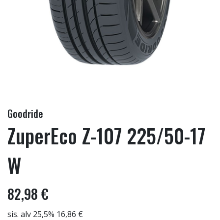
Goodride
ZuperEco Z-107 225/50-17
W
82,98 €
sis. alv 25,5% 16,86 €