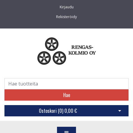
Kirjaudu
Rekisteröidy
Hae
Ostoskori (
0
)
0,00 €
Avaa os