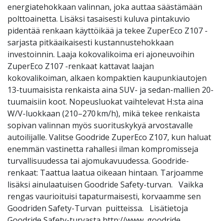
energiatehokkaan valinnan, joka auttaa säästämään
polttoainetta. Lisäksi tasaisesti kuluva pintakuvio
pidentää renkaan käyttöikää ja tekee ZuperEco Z107 -
sarjasta pitkäaikaisesti kustannustehokkaan
investoinnin. Laaja kokovalikoima eri ajoneuvoihin
ZuperEco Z107 -renkaat kattavat laajan
kokovalikoiman, alkaen kompaktien kaupunkiautojen
13-tuumaisista renkaista aina SUV- ja sedan-mallien 20-
tuumaisiin koot. Nopeusluokat vaihtelevat H:sta aina
W/V-luokkaan (210–270 km/h), mikä tekee renkaista
sopivan valinnan myös suorituskykyä arvostavalle
autoilijalle. Valitse Goodride ZuperEco Z107, kun haluat
enemmän vastinetta rahallesi ilman kompromisseja
turvallisuudessa tai ajomukavuudessa. Goodride-
renkaat: Taattua laatua oikeaan hintaan. Tarjoamme
lisäksi ainulaatuisen Goodride Safety-turvan. Vaikka
rengas vaurioituisi tapaturmaisesti, korvaamme sen
Goodriden Safety-Turvan puitteissa. Lisätietoja
Goodride Safety-turvasta http://www. goodride.