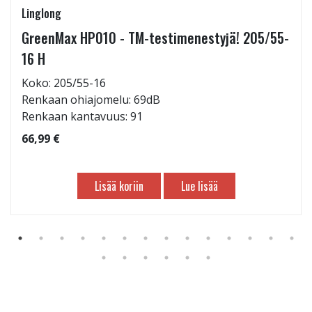
Linglong
GreenMax HP010 - TM-testimenestyjä! 205/55-
16 H
Koko: 205/55-16
Renkaan ohiajomelu: 69dB
Renkaan kantavuus: 91
66,99 €
Lisää koriin
Lue lisää