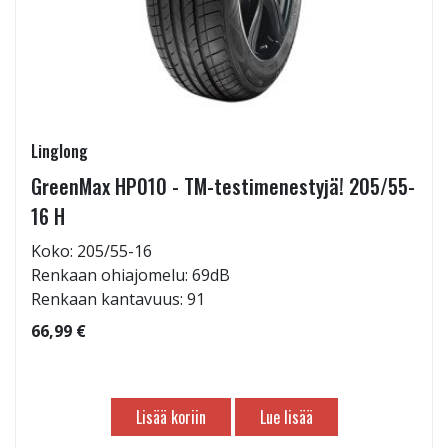
Linglong
GreenMax HP010 - TM-testimenestyjä! 205/55-
16 H
Koko: 205/55-16
Renkaan ohiajomelu: 69dB
Renkaan kantavuus: 91
66,99 €
Lisää koriin
Lue lisää