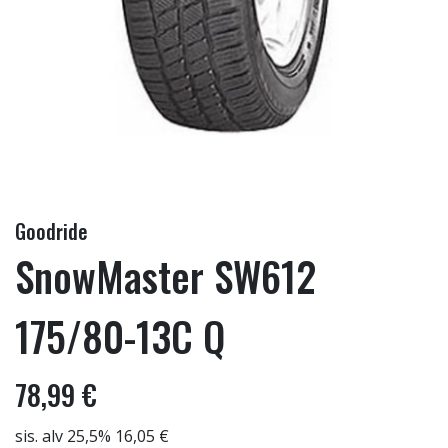
Goodride
SnowMaster SW612
175/80-13C Q
78,99 €
sis. alv 25,5% 16,05 €