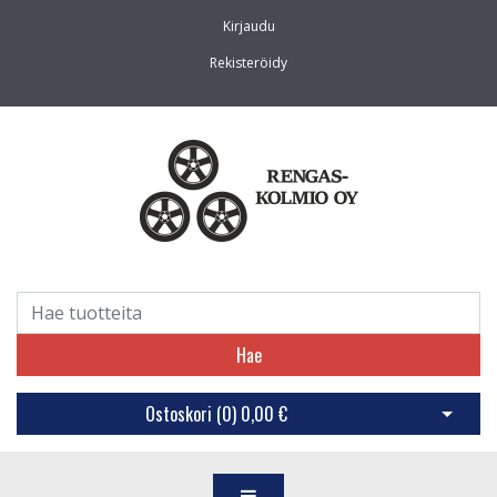
Kirjaudu
Rekisteröidy
Hae
Ostoskori (
0
)
0,00 €
Avaa os