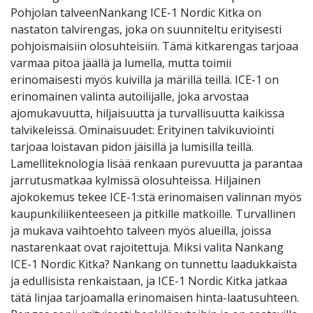
Pohjolan talveenNankang ICE-1 Nordic Kitka on
nastaton talvirengas, joka on suunniteltu erityisesti
pohjoismaisiin olosuhteisiin. Tämä kitkarengas tarjoaa
varmaa pitoa jäällä ja lumella, mutta toimii
erinomaisesti myös kuivilla ja märillä teillä. ICE-1 on
erinomainen valinta autoilijalle, joka arvostaa
ajomukavuutta, hiljaisuutta ja turvallisuutta kaikissa
talvikeleissä. Ominaisuudet: Erityinen talvikuviointi
tarjoaa loistavan pidon jäisillä ja lumisilla teillä.
Lamelliteknologia lisää renkaan purevuutta ja parantaa
jarrutusmatkaa kylmissä olosuhteissa. Hiljainen
ajokokemus tekee ICE-1:stä erinomaisen valinnan myös
kaupunkiliikenteeseen ja pitkille matkoille. Turvallinen
ja mukava vaihtoehto talveen myös alueilla, joissa
nastarenkaat ovat rajoitettuja. Miksi valita Nankang
ICE-1 Nordic Kitka? Nankang on tunnettu laadukkaista
ja edullisista renkaistaan, ja ICE-1 Nordic Kitka jatkaa
tätä linjaa tarjoamalla erinomaisen hinta-laatusuhteen.