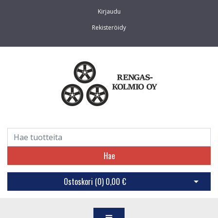
Kirjaudu
Rekisteröidy
Hae
Ostoskori (
0
)
0,00 €
Avaa os