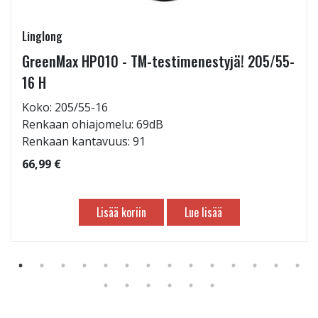
Linglong
GreenMax HP010 - TM-testimenestyjä! 205/55-
16 H
Koko: 205/55-16
Renkaan ohiajomelu: 69dB
Renkaan kantavuus: 91
66,99 €
Lisää koriin
Lue lisää