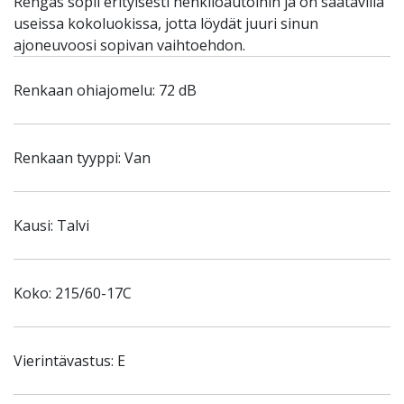
Rengas sopii erityisesti henkilöautoihin ja on saatavilla
useissa kokoluokissa, jotta löydät juuri sinun
ajoneuvoosi sopivan vaihtoehdon.
Renkaan ohiajomelu: 72 dB
Renkaan tyyppi: Van
Kausi: Talvi
Koko: 215/60-17C
Vierintävastus: E