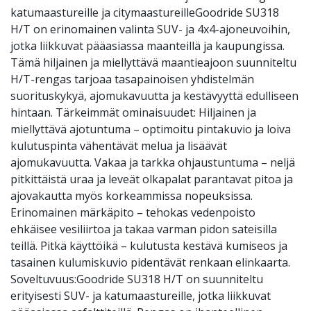
katumaastureille ja citymaastureilleGoodride SU318
H/T on erinomainen valinta SUV- ja 4x4-ajoneuvoihin,
jotka liikkuvat pääasiassa maanteillä ja kaupungissa.
Tämä hiljainen ja miellyttävä maantieajoon suunniteltu
H/T-rengas tarjoaa tasapainoisen yhdistelmän
suorituskykyä, ajomukavuutta ja kestävyyttä edulliseen
hintaan. Tärkeimmät ominaisuudet: Hiljainen ja
miellyttävä ajotuntuma – optimoitu pintakuvio ja loiva
kulutuspinta vähentävät melua ja lisäävät
ajomukavuutta. Vakaa ja tarkka ohjaustuntuma – neljä
pitkittäistä uraa ja leveät olkapalat parantavat pitoa ja
ajovakautta myös korkeammissa nopeuksissa.
Erinomainen märkäpito – tehokas vedenpoisto
ehkäisee vesiliirtoa ja takaa varman pidon sateisilla
teillä. Pitkä käyttöikä – kulutusta kestävä kumiseos ja
tasainen kulumiskuvio pidentävät renkaan elinkaarta.
Soveltuvuus:Goodride SU318 H/T on suunniteltu
erityisesti SUV- ja katumaastureille, jotka liikkuvat