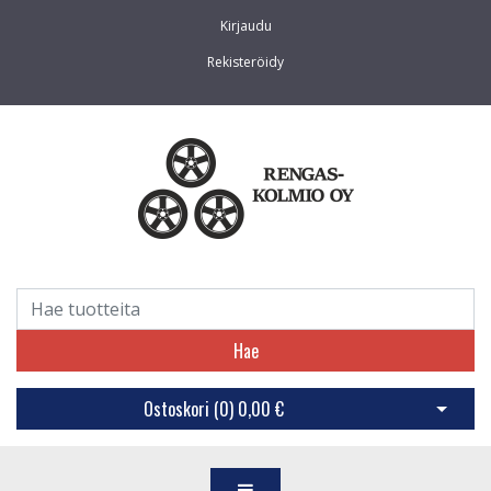
Kirjaudu
Rekisteröidy
Hae
Ostoskori (
0
)
0,00 €
Avaa os