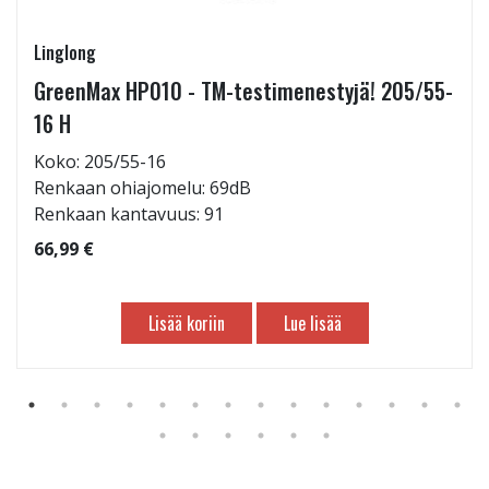
Linglong
GreenMax HP010 - TM-testimenestyjä! 205/55-
16 H
Koko: 205/55-16
Renkaan ohiajomelu: 69dB
Renkaan kantavuus: 91
66,99 €
Lisää koriin
Lue lisää