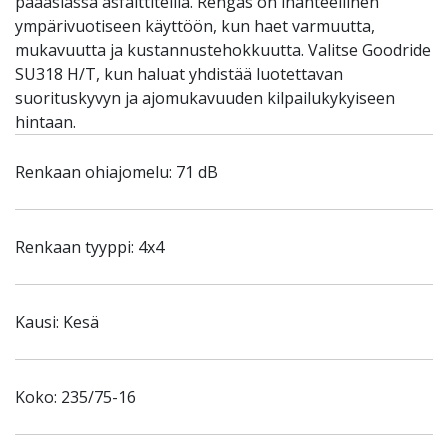
pääasiassa asfalttiteillä. Rengas on ihanteellinen
ympärivuotiseen käyttöön, kun haet varmuutta,
mukavuutta ja kustannustehokkuutta. Valitse Goodride
SU318 H/T, kun haluat yhdistää luotettavan
suorituskyvyn ja ajomukavuuden kilpailukykyiseen
hintaan.
Renkaan ohiajomelu: 71 dB
Renkaan tyyppi: 4x4
Kausi: Kesä
Koko: 235/75-16