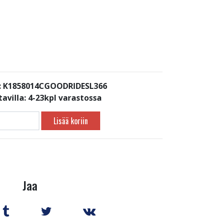
: K1858014CGOODRIDESL366
avilla:
4-23kpl varastossa
Lisää koriin
Jaa