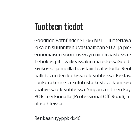
Tuotteen tiedot
Goodride Pathfinder SL366 M/T – luotettav
joka on suunniteltu vastaamaan SUV- ja pic
erinomaisen suorituskyvyn niin maastossa kui
Tehokas pito vaikeassakin maastossaGoodrid
kivikossa ja muilla haastavilla alustoilla. 
hallittavuuden kaikissa olosuhteissa. Kestä
runkorakenne ja kulutusta kestävä kumiseos
vaativissa olosuhteissa. Ympärivuotinen kä
POR-merkinnällä (Professional Off-Road), mi
olosuhteissa.
Renkaan tyyppi: 4x4C