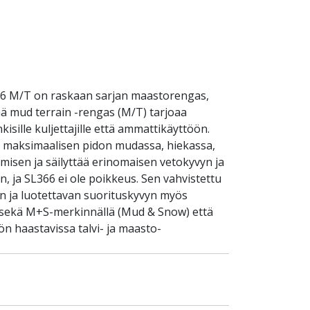
66 M/T on raskaan sarjan maastorengas,
mä mud terrain -rengas (M/T) tarjoaa
sille kuljettajille että ammattikäyttöön.
t maksimaalisen pidon mudassa, hiekassa,
ymisen ja säilyttää erinomaisen vetokyvyn ja
, ja SL366 ei ole poikkeus. Sen vahvistettu
n ja luotettavan suorituskyvyn myös
u sekä M+S-merkinnällä (Mud & Snow) että
n haastavissa talvi- ja maasto-