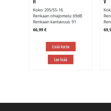
H
V
: 69dB
Koko: 205/55-16
Kok
 103
Renkaan ohiajomelu: 69dB
Ren
Renkaan kantavuus: 91
Ren
66,99 €
69,
Lisää koriin
Lue lisää