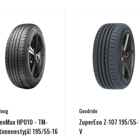
long
Goodride
enMax HP010 - TM-
ZuperEco Z-107 195/55-
timenestyjä! 195/55-16
V