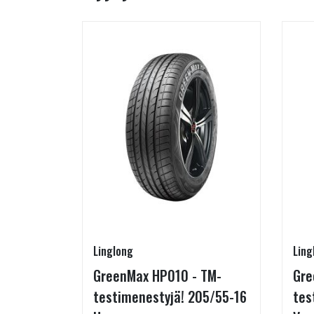
Linglong
Ling
215/65-
GreenMax HP010 - TM-
Gre
testimenestyjä! 205/55-16
tes