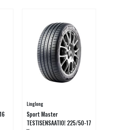
Linglong
Goodride
16
Sport Master
ZuperEco
TESTISENSAATIO! 225/50-17
W