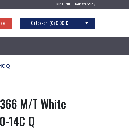
Kirjaudu
Rekisteröidy
Hae
Ostoskori (
0
)
0,00 €
Avaa ostoskori
14C Q
L366 M/T White
80-14C Q