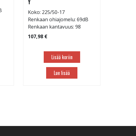
Y
Koko: 22
B
Renkaan 
Koko: 225/50-17
Renkaan 
Renkaan ohiajomelu: 69dB
Renkaan kantavuus: 98
82,98 €
107,98 €
Lisää koriin
Lue lisää