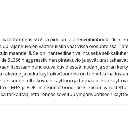
a maastorengas SUV- ja pick-up -ajoneuvoihinGoodride SL3
k-up -ajoneuvojen vaatimuksiin vaativissa olosuhteissa. Tä
n maantiellä. Se on ihanteellinen valinta sekä seikkailuhenki
e SL366:n aggressiivinen pintakuvio ja syvät urat takaava
Renkaan itsestään puhdistuva kuvio estää mudan ja soran kert
vä rakenne ja pitkä käyttöikäGoodride on tunnettu laadustaan
 on suunniteltu kovaan käyttöön ja tarjoaa pitkän käyttöiä
yttö – M+S ja POR -merkinnät Goodride SL366 on varustett
kä tarkoittaa, että rengas soveltuu ympärivuotiseen käyttöö