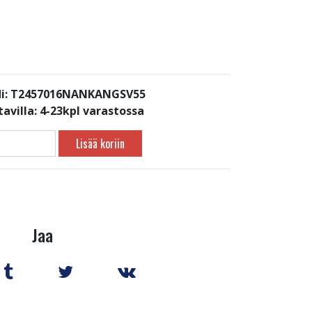
i: T2457016NANKANGSV55
avilla:
4-23kpl varastossa
Lisää koriin
Jaa