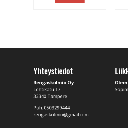
Yhteystiedot
Liik
Rengaskolmio Oy
Olem
Lehtikatu 17
Sopi
33340 Tampere
Puh. 0503299444
rengaskolmio@gmail.com