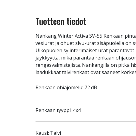
Tuotteen tiedot
Nankang Winter Activa SV-55 Renkaan pintakuv
vesiurat ja ohuet sivu-urat sisäpuolella on
Ulkopuolen sylinterimäiset urat parantavat re
jäykkyyttä, mikä parantaa renkaan ohjausom
rengasvalmistajista. Nankangilla on pitkä hi
laadukkaat talvirenkaat ovat saaneet korkea
Renkaan ohiajomelu: 72 dB
Renkaan tyyppi: 4x4
Kausi: Talvi