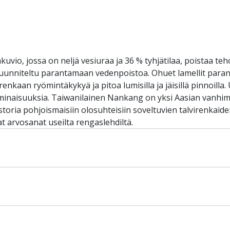
io, jossa on neljä vesiuraa ja 36 % tyhjätilaa, poistaa tehok
 suunniteltu parantamaan vedenpoistoa. Ohuet lamellit paran
nkaan ryömintäkykyä ja pitoa lumisilla ja jäisillä pinnoilla. U
inaisuuksia. Taiwanilainen Nankang on yksi Aasian vanhim
storia pohjoismaisiin olosuhteisiin soveltuvien talvirenkaide
t arvosanat useilta rengaslehdiltä.