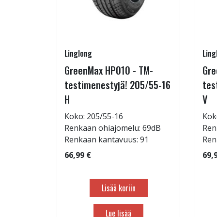
Linglong
Ling
215/65-
GreenMax HP010 - TM-
Gre
testimenestyjä! 205/55-16
tes
H
V
: 69dB
Koko: 205/55-16
Kok
 103
Renkaan ohiajomelu: 69dB
Ren
Renkaan kantavuus: 91
Ren
66,99 €
69,
Lisää koriin
Lue lisää