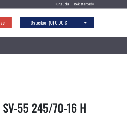
Kirjaudu
Rekisteröidy
Hae
Ostoskori (
0
)
0,00 €
Avaa ostoskori
a SV-55 245/70-16 H