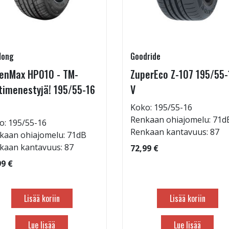
long
Goodride
enMax HP010 - TM-
ZuperEco Z-107 195/55-
timenestyjä! 195/55-16
V
Koko: 195/55-16
Renkaan ohiajomelu: 71d
o: 195/55-16
Renkaan kantavuus: 87
kaan ohiajomelu: 71dB
kaan kantavuus: 87
72,99 €
99 €
Lisää koriin
Lisää koriin
Lue lisää
Lue lisää