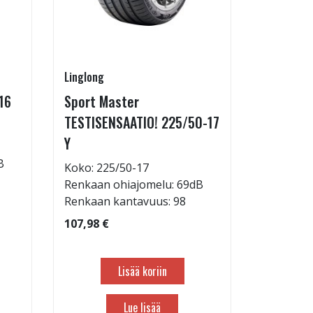
Linglong
Goodride
16
Sport Master
ZuperEco
TESTISENSAATIO! 225/50-17
W
Y
Koko: 22
B
Renkaan 
Koko: 225/50-17
Renkaan 
Renkaan ohiajomelu: 69dB
Renkaan kantavuus: 98
82,98 €
107,98 €
Lisää koriin
Lue lisää