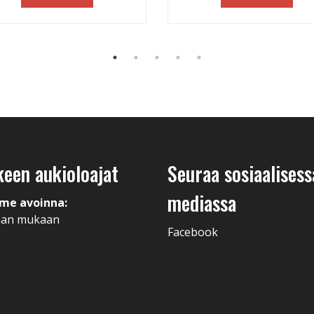
keen aukioloajat
Seuraa sosiaalisess
mediassa
me avoinna:
man mukaan
Facebook