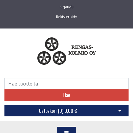
Kirjaudu
Rekisteröidy
Hae
Ostoskori (
0
)
0,00 €
Avaa os