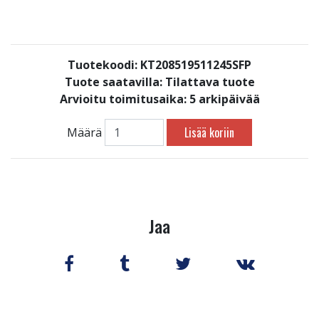
Tuotekoodi: KT208519511245SFP
Tuote saatavilla:
Tilattava tuote
Arvioitu toimitusaika: 5 arkipäivää
Lisää koriin
Määrä
Jaa