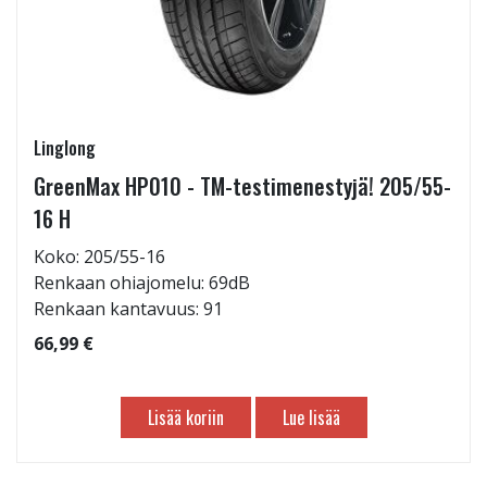
Linglong
GreenMax HP010 - TM-testimenestyjä! 205/55-
16 H
Koko: 205/55-16
Renkaan ohiajomelu: 69dB
Renkaan kantavuus: 91
66,99 €
Lisää koriin
Lue lisää