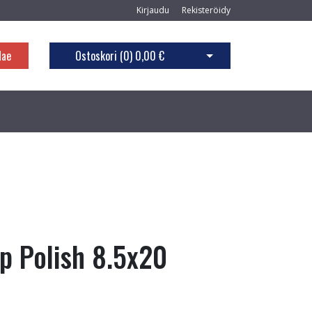
Kirjaudu
Rekisteröidy
Hae
Ostoskori (
0
)
0,00 €
Avaa ostoskori
p Polish 8.5x20