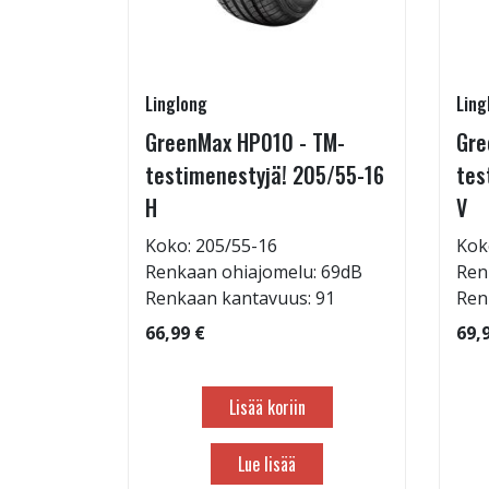
Linglong
Ling
215/65-
GreenMax HP010 - TM-
Gre
testimenestyjä! 205/55-16
tes
H
V
: 69dB
Koko: 205/55-16
Kok
 103
Renkaan ohiajomelu: 69dB
Ren
Renkaan kantavuus: 91
Ren
66,99 €
69,
Lisää koriin
Lue lisää