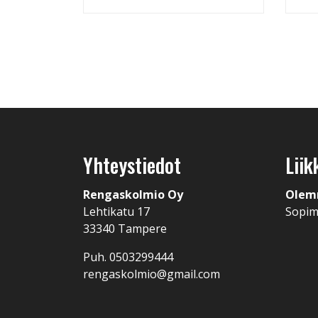
Yhteystiedot
Liik
Rengaskolmio Oy
Olem
Lehtikatu 17
Sopi
33340 Tampere
Puh. 0503299444
rengaskolmio@gmail.com