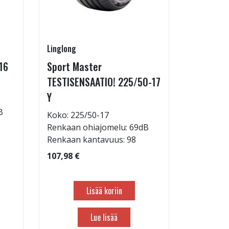
Linglong
Goodride
16
Sport Master
ZuperEco
TESTISENSAATIO! 225/50-17
W
Y
Koko: 22
B
Renkaan 
Koko: 225/50-17
Renkaan 
Renkaan ohiajomelu: 69dB
Renkaan kantavuus: 98
82,98 €
107,98 €
Lisää koriin
Lue lisää