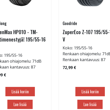
long
Goodride
enMax HP010 - TM-
ZuperEco Z-107 195/55-
timenestyjä! 195/55-16
V
Koko: 195/55-16
Renkaan ohiajomelu: 71d
o: 195/55-16
Renkaan kantavuus: 87
kaan ohiajomelu: 71dB
kaan kantavuus: 87
72,99 €
99 €
Lisää koriin
Lisää koriin
Lue lisää
Lue lisää