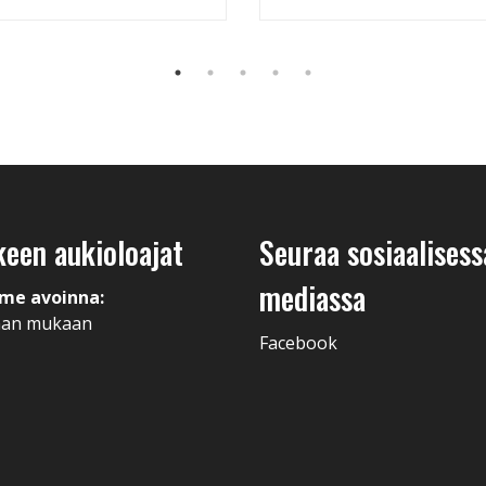
keen aukioloajat
Seuraa sosiaalisess
mediassa
me avoinna:
man mukaan
Facebook