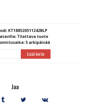
odi: KT188520511242BLP
atavilla:
Tilattava tuote
toimitusaika: 5 arkipäivää
Lisää koriin
Jaa