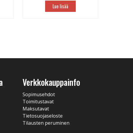
Lue lisää
a
Verkkokauppainfo
Sopimusehdot
Toimitustavat
Maksutavat
Tietosuojaseloste
Tilausten peruminen