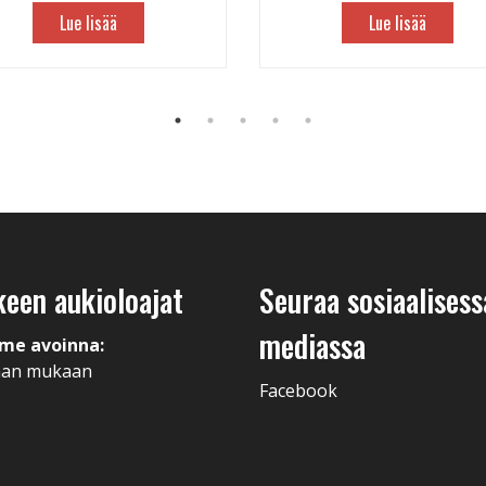
Lue lisää
Lue lisää
keen aukioloajat
Seuraa sosiaalisess
mediassa
me avoinna:
man mukaan
Facebook