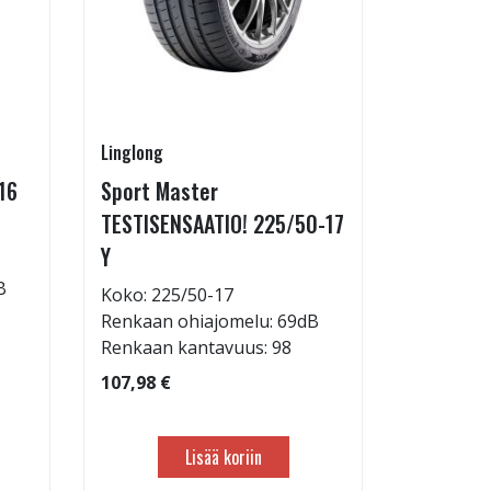
Linglong
Linglong
16
Sport Master
Sport M
TESTISENSAATIO! 225/50-17
TESTISEN
Y
Y
B
Koko: 225/50-17
Koko: 21
Renkaan ohiajomelu: 69dB
Renkaan 
Renkaan kantavuus: 98
Renkaan 
107,98 €
101,98 €
Lisää koriin