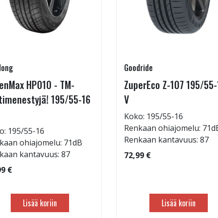
long
Goodride
enMax HP010 - TM-
ZuperEco Z-107 195/55-
timenestyjä! 195/55-16
V
Koko: 195/55-16
Renkaan ohiajomelu: 71d
o: 195/55-16
Renkaan kantavuus: 87
kaan ohiajomelu: 71dB
kaan kantavuus: 87
72,99 €
99 €
Lisää koriin
Lisää koriin