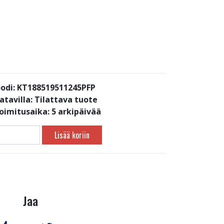
odi: KT188519511245PFP
atavilla:
Tilattava tuote
toimitusaika: 5 arkipäivää
Lisää koriin
Jaa