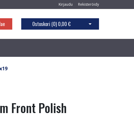
Kirjaudu
Rekisteröidy
Hae
Ostoskori (
0
)
0,00 €
Avaa ostoskori
5x19
m Front Polish