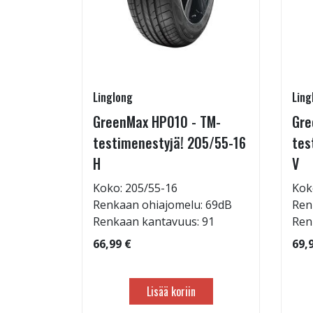
Linglong
Ling
225/50-
GreenMax HP010 - TM-
Gre
testimenestyjä! 205/55-16
tes
H
V
: 69dB
Koko: 205/55-16
Kok
 99
Renkaan ohiajomelu: 69dB
Ren
Renkaan kantavuus: 91
Ren
66,99 €
69,
Lisää koriin