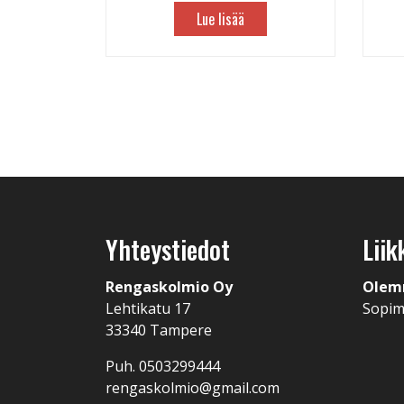
Lue lisää
Yhteystiedot
Liik
Rengaskolmio Oy
Olem
Lehtikatu 17
Sopi
33340 Tampere
Puh. 0503299444
rengaskolmio@gmail.com