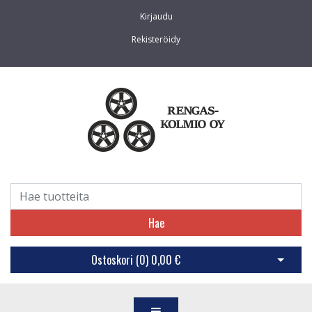
Kirjaudu
Rekisteröidy
Hae
Ostoskori (
0
)
0,00 €
Avaa os