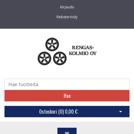
Kirjaudu
Rekisteröidy
Hae
Ostoskori (
0
)
0,00 €
Avaa os