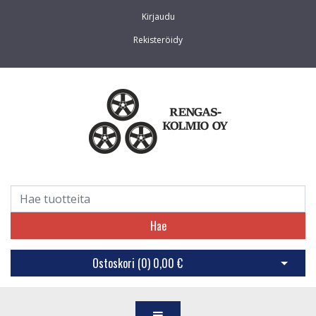
Kirjaudu
Rekisteröidy
Hae
Ostoskori (
0
)
0,00 €
Avaa os