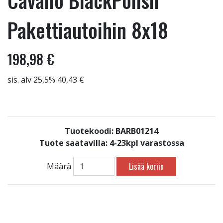
Cavallo BlackPolish
Pakettiautoihin 8x18
198,98 €
sis. alv 25,5% 40,43 €
Tuotekoodi: BARB01214
Tuote saatavilla:
4-23kpl varastossa
Lisää koriin
Määrä