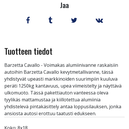
Jaa
Tuotteen tiedot
Barzetta Cavallo - Voimakas alumiinivanne raskaisiin
autoihin Barzetta Cavallo kevytmetallivanne, tässä
yhdistyvät upeasti markkinoiden suurimpiin kuuluva
peräti 1250kg kantavuus, upea viimeistelty ja näyttävä
ulkomuoto. Tässä pakettiauton vanteessa oleva
tyylikäs mattamustaa ja kiillotettua alumiinia
yhdistelevä pintakäsittely antaa loppusilauksen, jonka
ansiosta autosi erottuu taatusti edukseen.
Koko: 8x18