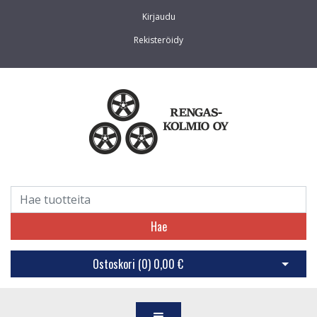
Kirjaudu
Rekisteröidy
Hae
Ostoskori (
0
)
0,00 €
Avaa os