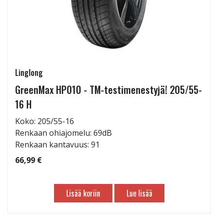
Linglong
GreenMax HP010 - TM-testimenestyjä! 205/55-
16 H
Koko: 205/55-16
Renkaan ohiajomelu: 69dB
Renkaan kantavuus: 91
66,99 €
Lisää koriin
Lue lisää