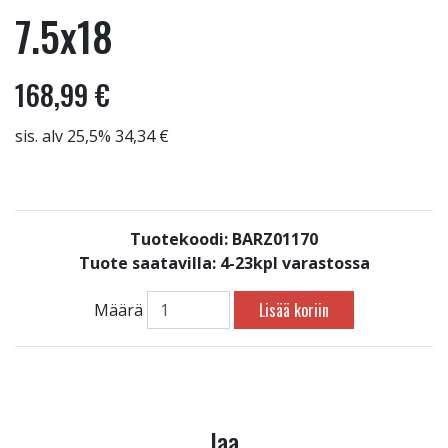
7.5x18
168,99 €
sis. alv 25,5% 34,34 €
Tuotekoodi: BARZ01170
Tuote saatavilla:
4-23kpl varastossa
Lisää koriin
Määrä
Jaa