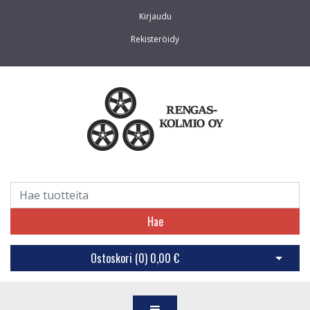
Kirjaudu
Rekisteröidy
Hae
Ostoskori (
0
)
0,00 €
Avaa os