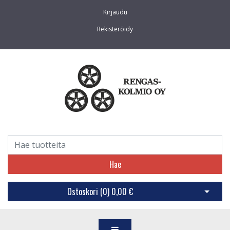
Kirjaudu
Rekisteröidy
Hae
Ostoskori (
0
)
0,00 €
Avaa os