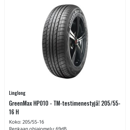
Linglong
GreenMax HP010 - TM-testimenestyjä! 205/55-
16 H
Koko: 205/55-16
Renkaan ohiajomelu: 69dB