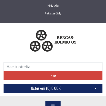
Kirjaudu
Rekisteröidy
Hae
Ostoskori (
0
)
0,00 €
Avaa os