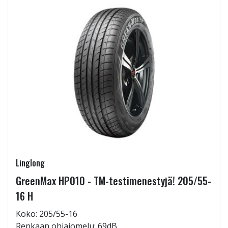
Linglong
GreenMax HP010 - TM-testimenestyjä! 205/55-
16 H
Koko: 205/55-16
Renkaan ohiajomelu: 69dB