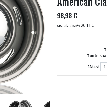
American Clas
98,98 €
sis. alv 25,5% 20,11 €
T
Tuote saat
Määrä