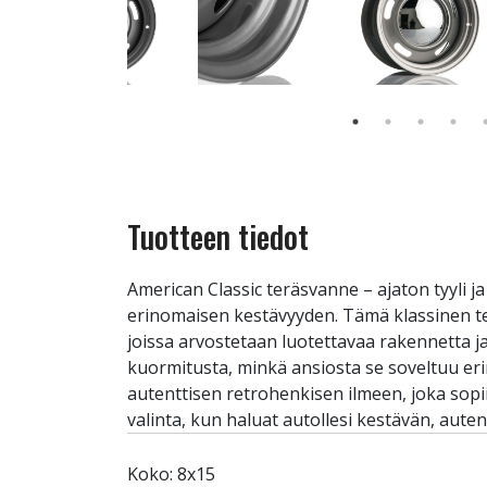
Tuotteen tiedot
American Classic teräsvanne – ajaton tyyli 
erinomaisen kestävyyden. Tämä klassinen terä
joissa arvostetaan luotettavaa rakennetta j
kuormitusta, minkä ansiosta se soveltuu eri
autenttisen retrohenkisen ilmeen, joka sopii 
valinta, kun haluat autollesi kestävän, aute
Koko: 8x15