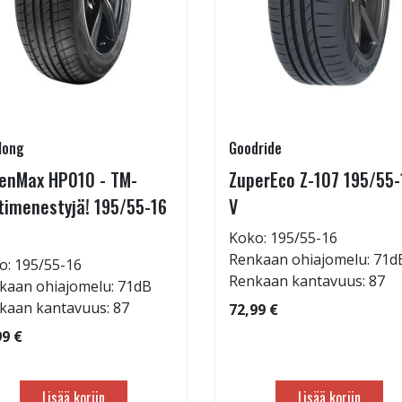
long
Goodride
enMax HP010 - TM-
ZuperEco Z-107 195/55-
timenestyjä! 195/55-16
V
Koko: 195/55-16
Renkaan ohiajomelu: 71d
o: 195/55-16
Renkaan kantavuus: 87
kaan ohiajomelu: 71dB
kaan kantavuus: 87
72,99 €
99 €
Lisää koriin
Lisää koriin