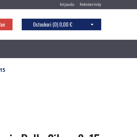
Kirjaudu
Rekisteröidy
Hae
Ostoskori (
0
)
0,00 €
Avaa ostoskori
x15