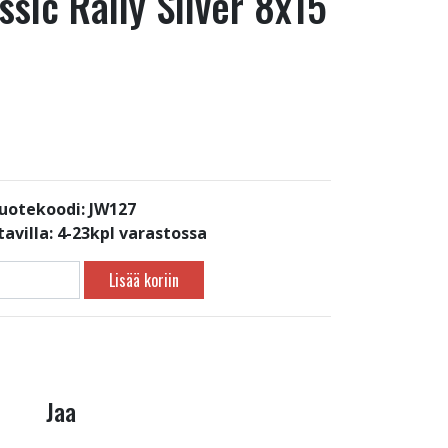
sic Rally Silver 8x15
uotekoodi: JW127
avilla:
4-23kpl varastossa
Lisää koriin
Jaa