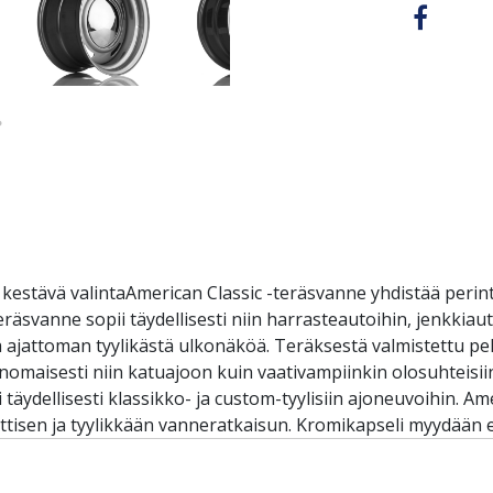
ja kestävä valintaAmerican Classic -teräsvanne yhdistää peri
svanne sopii täydellisesti niin harrasteautoihin, jenkkiaut
a ajattoman tyylikästä ulkonäköä. Teräksestä valmistettu pel
nomaisesti niin katuajoon kuin vaativampiinkin olosuhteisii
täydellisesti klassikko- ja custom-tyylisiin ajoneuvoihin. A
nttisen ja tyylikkään vanneratkaisun. Kromikapseli myydään er