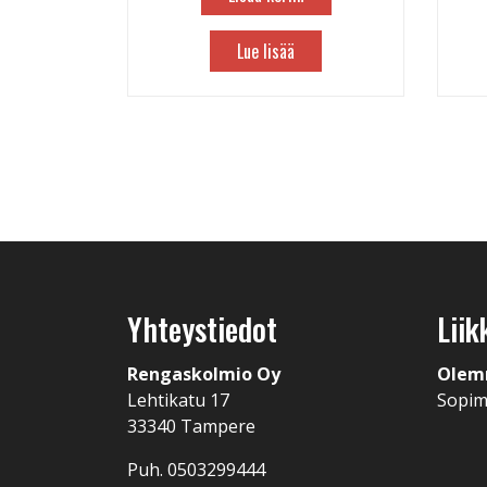
Lue lisää
Yhteystiedot
Liik
Rengaskolmio Oy
Olem
Lehtikatu 17
Sopi
33340 Tampere
Puh. 0503299444