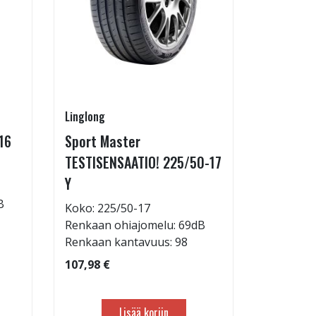
Linglong
Linglong
16
Sport Master
GreenMa
TESTISENSAATIO! 225/50-17
testimen
Y
H
B
Koko: 225/50-17
Koko: 21
Renkaan ohiajomelu: 69dB
Renkaan 
Renkaan kantavuus: 98
Renkaan 
107,98 €
83,98 €
Lisää koriin