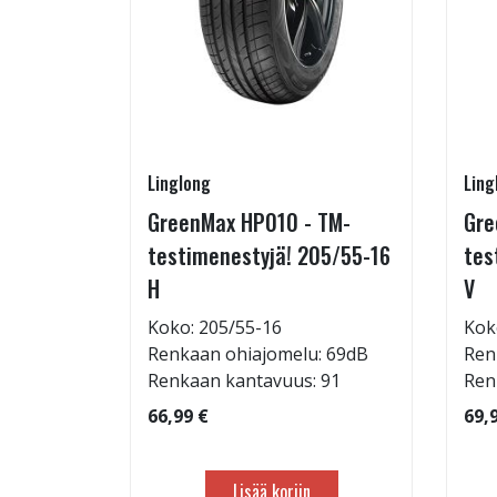
Linglong
Ling
5/60-15
GreenMax HP010 - TM-
Gre
testimenestyjä! 205/55-16
tes
H
V
: 71dB
Koko: 205/55-16
Kok
 88
Renkaan ohiajomelu: 69dB
Ren
Renkaan kantavuus: 91
Ren
66,99 €
69,
Lisää koriin