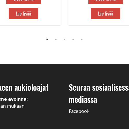
Lue lisää
Lue lisää
keen aukioloajat
Seuraa sosiaalisess
mediassa
me avoinna:
man mukaan
Facebook