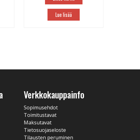
Lue lisää
a
Verkkokauppainfo
Sopimusehdot
Toimitustavat
Maksutavat
Tietosuojaseloste
Tilausten peruminen