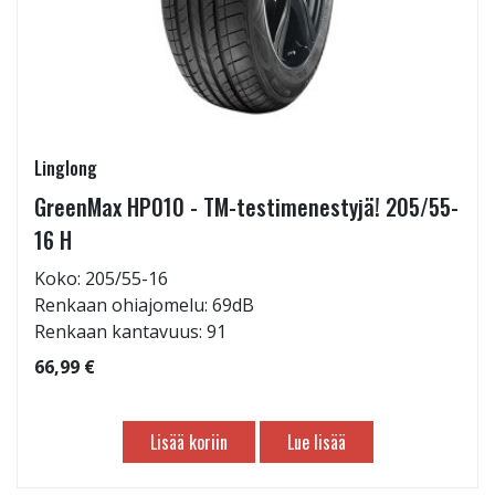
Linglong
GreenMax HP010 - TM-testimenestyjä! 205/55-
16 H
Koko: 205/55-16
Renkaan ohiajomelu: 69dB
Renkaan kantavuus: 91
66,99 €
Lisää koriin
Lue lisää