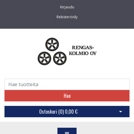
Kirjaudu
Rekisteröidy
Hae
Ostoskori (
0
)
0,00 €
Avaa os