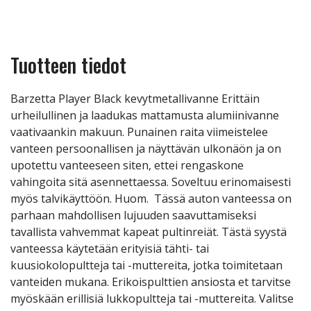
Tuotteen tiedot
Barzetta Player Black kevytmetallivanne Erittäin
urheilullinen ja laadukas mattamusta alumiinivanne
vaativaankin makuun. Punainen raita viimeistelee
vanteen persoonallisen ja näyttävän ulkonäön ja on
upotettu vanteeseen siten, ettei rengaskone
vahingoita sitä asennettaessa. Soveltuu erinomaisesti
myös talvikäyttöön. Huom. Tässä auton vanteessa on
parhaan mahdollisen lujuuden saavuttamiseksi
tavallista vahvemmat kapeat pultinreiät. Tästä syystä
vanteessa käytetään erityisiä tähti- tai
kuusiokolopultteja tai -muttereita, jotka toimitetaan
vanteiden mukana. Erikoispulttien ansiosta et tarvitse
myöskään erillisiä lukkopultteja tai -muttereita. Valitse