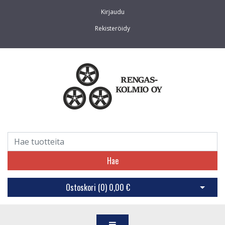
Kirjaudu
Rekisteröidy
Hae
Ostoskori (
0
)
0,00 €
Avaa os