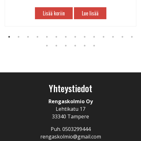
Lisää koriin
Lue lisää
Yhteystiedot
Rengaskolmio Oy
Lehtikatu 17
33340 Tampere
Puh. 0503299444
rengaskolmio@gmail.com