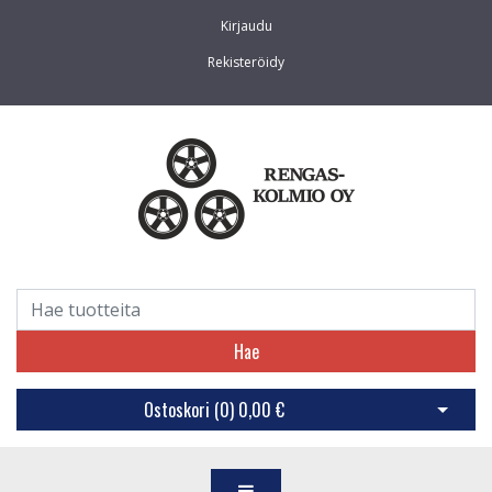
Kirjaudu
Rekisteröidy
Hae
Ostoskori (
0
)
0,00 €
Avaa os