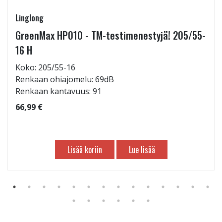
Linglong
GreenMax HP010 - TM-testimenestyjä! 205/55-
16 H
Koko: 205/55-16
Renkaan ohiajomelu: 69dB
Renkaan kantavuus: 91
66,99 €
Lisää koriin
Lue lisää