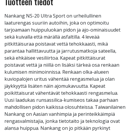
Tuotteen tiedot
Nankang NS-20 Ultra Sport on urheilullinen
laaturengas suuriin autoihin, joka on optimoitu
tarjoamaan huippuluokan pidon ja ajo-ominaisuudet
sekä kuivalla että märällä asfaltilla. 4 leveää
pitkittäisuraa poistavat vettä tehokkaasti, mikä
parantaa hallittavuutta ja jarrutusmatkoja sateella,
sekä ehkäisee vesiliirtoa. Kapeat pitkittäisurat
poistavat vettä ja niillä on lisäksi tärkeä osa renkaan
kulumisen minimoinnissa. Renkaan olka-alueen
kuviopalojen uritus vähentää rengasmelua ja olan
jäykkyyttä lisäten näin ajomukavuutta. Kapeat
poikittaisurat vähentävät tehokkaasti rengasmelua.
Uusi laadukas runsassilica-kumiseos takaa parhaan
mahdollisen pidon kaikissa olosuhteissa. Taiwanilainen
Nankang on Aasian vanhimpia ja perinteikkäimpiä
rengasvalmistajia, jonka tietotaito ja teknologia ovat
alansa huippua. Nankang on jo pitkään pyrkinyt