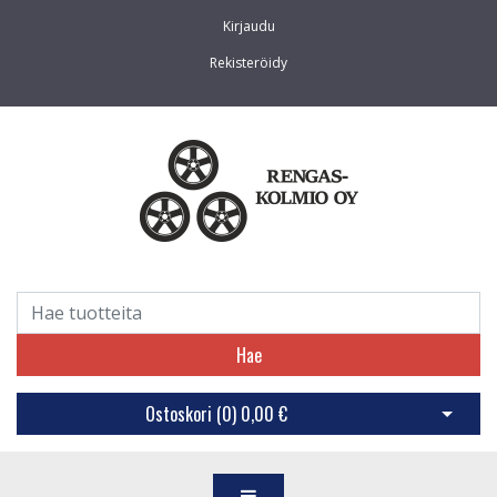
Kirjaudu
Rekisteröidy
Hae
Ostoskori (
0
)
0,00 €
Avaa os