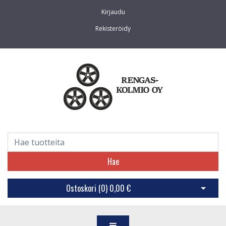
Kirjaudu
Rekisteröidy
Hae
Ostoskori (
0
)
0,00 €
Avaa os