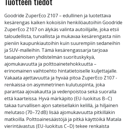
Tuotteen tiedot
Goodride ZuperEco Z107 – edullinen ja luotettava
kesärengas kaiken kokoisiin henkilöautoihin Goodride
ZuperEco Z107 on älykäs valinta autoilijalle, joka etsii
taloudellista, turvallista ja mukavaa kesärengasta niin
pieniin kaupunkiautoihin kuin suurempiin sedaneihin
ja SUV-malleihin. Tämä kesärengassarja tarjoaa
tasapainoisen yhdistelmän suorituskykyä,
ajomukavuutta ja polttoainetehokkuutta –
erinomainen vaihtoehto hintatietoiselle kuljettajalle.
Vakaata ajettavuutta ja hyvää pitoa ZuperEco Z107 -
renkaissa on asymmetrinen kulutuspinta, joka
parantaa ajovakautta ja vedenpoistoa sekä suoralla
että kaarteissa. Hyvä märkäpito (EU-luokitus B–C)
takaa turvallisen ajon sateisellakin kelillä, ja hiljainen
melutaso (70–72 dB) lisää ajomukavuutta pitkilläkin
matkoilla. Polttoainesäästöjä ja pitkä käyttöikä Matala
vierintävastus (EU-luokitus C–D) tekee renkaista