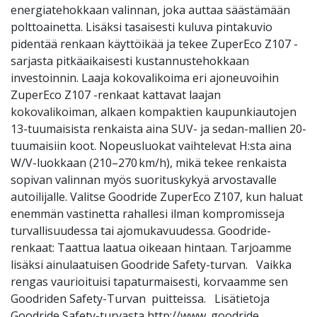
energiatehokkaan valinnan, joka auttaa säästämään
polttoainetta. Lisäksi tasaisesti kuluva pintakuvio
pidentää renkaan käyttöikää ja tekee ZuperEco Z107 -
sarjasta pitkäaikaisesti kustannustehokkaan
investoinnin. Laaja kokovalikoima eri ajoneuvoihin
ZuperEco Z107 -renkaat kattavat laajan
kokovalikoiman, alkaen kompaktien kaupunkiautojen
13-tuumaisista renkaista aina SUV- ja sedan-mallien 20-
tuumaisiin koot. Nopeusluokat vaihtelevat H:sta aina
W/V-luokkaan (210–270 km/h), mikä tekee renkaista
sopivan valinnan myös suorituskykyä arvostavalle
autoilijalle. Valitse Goodride ZuperEco Z107, kun haluat
enemmän vastinetta rahallesi ilman kompromisseja
turvallisuudessa tai ajomukavuudessa. Goodride-
renkaat: Taattua laatua oikeaan hintaan. Tarjoamme
lisäksi ainulaatuisen Goodride Safety-turvan. Vaikka
rengas vaurioituisi tapaturmaisesti, korvaamme sen
Goodriden Safety-Turvan puitteissa. Lisätietoja
Goodride Safety-turvasta http://www. goodride.