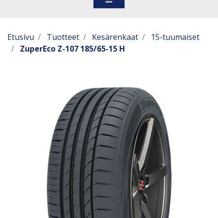
Etusivu
Tuotteet
Kesärenkaat
15-tuumaiset
ZuperEco Z-107 185/65-15 H