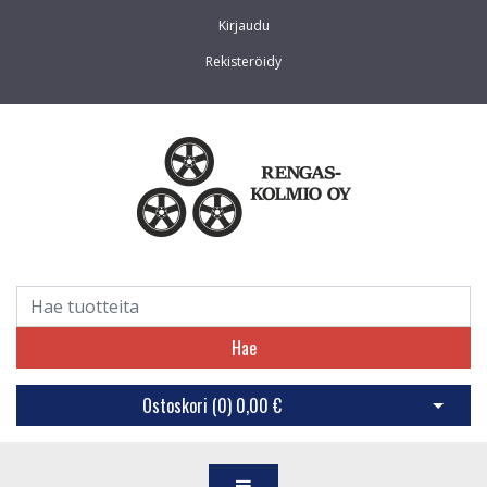
Kirjaudu
Rekisteröidy
Hae
Ostoskori (
0
)
0,00 €
Avaa os