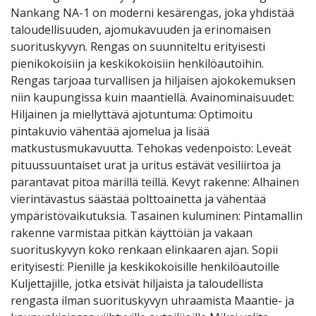
Nankang NA-1 on moderni kesärengas, joka yhdistää
taloudellisuuden, ajomukavuuden ja erinomaisen
suorituskyvyn. Rengas on suunniteltu erityisesti
pienikokoisiin ja keskikokoisiin henkilöautoihin.
Rengas tarjoaa turvallisen ja hiljaisen ajokokemuksen
niin kaupungissa kuin maantiellä. Avainominaisuudet:
Hiljainen ja miellyttävä ajotuntuma: Optimoitu
pintakuvio vähentää ajomelua ja lisää
matkustusmukavuutta. Tehokas vedenpoisto: Leveät
pituussuuntaiset urat ja uritus estävät vesiliirtoa ja
parantavat pitoa märillä teillä. Kevyt rakenne: Alhainen
vierintävastus säästää polttoainetta ja vähentää
ympäristövaikutuksia. Tasainen kuluminen: Pintamallin
rakenne varmistaa pitkän käyttöiän ja vakaan
suorituskyvyn koko renkaan elinkaaren ajan. Sopii
erityisesti: Pienille ja keskikokoisille henkilöautoille
Kuljettajille, jotka etsivät hiljaista ja taloudellista
rengasta ilman suorituskyvyn uhraamista Maantie- ja