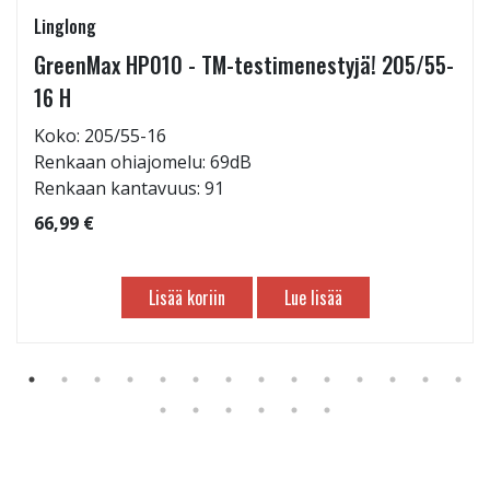
Linglong
GreenMax HP010 - TM-testimenestyjä! 205/55-
16 H
Koko: 205/55-16
Renkaan ohiajomelu: 69dB
Renkaan kantavuus: 91
66,99 €
Lisää koriin
Lue lisää