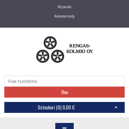
Kirjaudu
Rekisteröidy
Hae
Ostoskori (
0
)
0,00 €
Avaa os