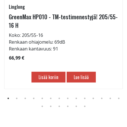
Linglong
GreenMax HP010 - TM-testimenestyjä! 205/55-
16 H
Koko: 205/55-16
Renkaan ohiajomelu: 69dB
Renkaan kantavuus: 91
66,99 €
Lisää koriin
Lue lisää