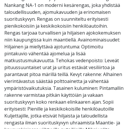
Nankang NA-1 on moderni kesärengas, joka yhdistää
taloudellisuuden, ajomukavuuden ja erinomaisen
suorituskyvyn. Rengas on suunniteltu erityisesti
pienikokoisiin ja keskikokoisiin henkilöautoihin.
Rengas tarjoaa turvallisen ja hiljaisen ajokokemuksen
niin kaupungissa kuin maantiellä. Avainominaisuudet:
Hiljainen ja miellyttävä ajotuntuma: Optimoitu
pintakuvio vähentää ajomelua ja lisää
matkustusmukavuutta. Tehokas vedenpoisto: Leveät
pituussuuntaiset urat ja uritus estävät vesiliirtoa ja
parantavat pitoa märillä teillä. Kevyt rakenne: Alhainen
vierintävastus säästää polttoainetta ja vähentää
ympäristövaikutuksia. Tasainen kuluminen: Pintamallin
rakenne varmistaa pitkän käyttöiän ja vakaan
suorituskyvyn koko renkaan elinkaaren ajan. Sopii
erityisesti: Pienille ja keskikokoisille henkilöautoille
Kuljettajille, jotka etsivät hiljaista ja taloudellista
rengasta ilman suorituskyvyn uhraamista Maantie- ja