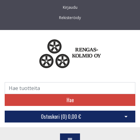
Kirjaudu
Rekisteröidy
Hae
Ostoskori (
0
)
0,00 €
Avaa os