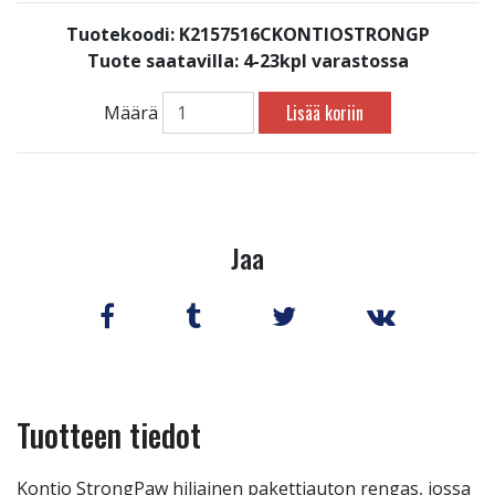
Tuotekoodi: K2157516CKONTIOSTRONGP
Tuote saatavilla:
4-23kpl varastossa
Lisää koriin
Määrä
Jaa
Tuotteen tiedot
Kontio StrongPaw hiljainen pakettiauton rengas, jossa