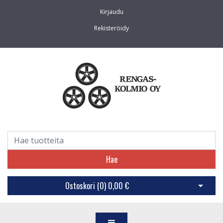
Kirjaudu
Rekisteröidy
Hae
Ostoskori (
0
)
0,00 €
Avaa os