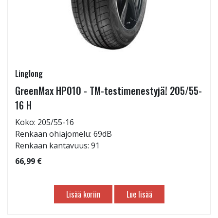
Linglong
GreenMax HP010 - TM-testimenestyjä! 205/55-
16 H
Koko: 205/55-16
Renkaan ohiajomelu: 69dB
Renkaan kantavuus: 91
66,99 €
Lisää koriin
Lue lisää