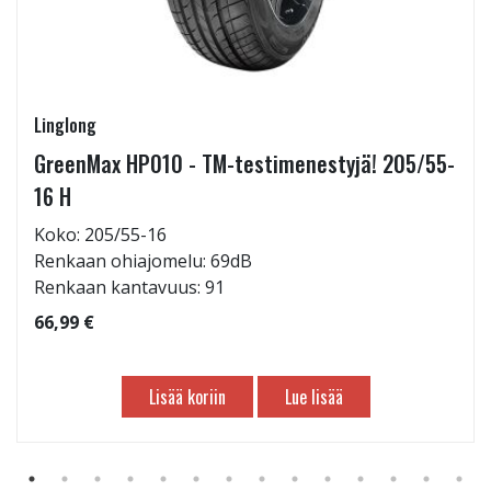
Linglong
GreenMax HP010 - TM-testimenestyjä! 205/55-
16 H
Koko: 205/55-16
Renkaan ohiajomelu: 69dB
Renkaan kantavuus: 91
66,99 €
Lisää koriin
Lue lisää