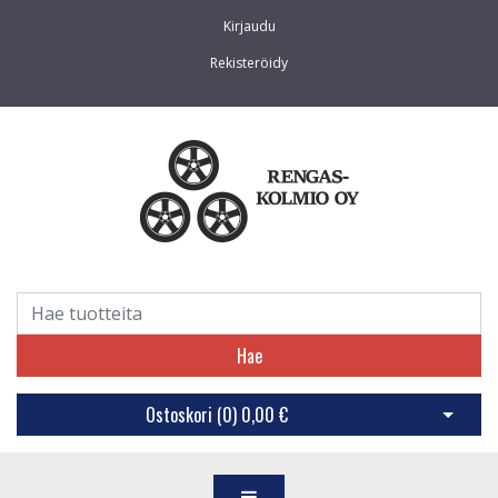
Kirjaudu
Rekisteröidy
Hae
Ostoskori (
0
)
0,00 €
Avaa os