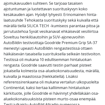
ajomukavuuden suhteen. Se tarjoaa tasaisen
ajotuntuman ja luotettavan suorituskyvyn koko
kesäkauden ajan. Hyödyt lyhyesti: Erinomainen hinta-
laatusuhde Tehokasta suorituskyky sekä kuivalla että
märällä tiellä SILICA TECH -kumiseos parantaa pitoa ja
jarrutustehoa Syvät vesikanavat ehkäisevät vesiliirtoa
Soveltuu henkilöautoihin ja SUV-ajoneuvoihin
AutoBildin testivoittaja Goodride Premium Grip SA-37
menestyi upeasti AutoBildin rengastestissä ottaen
häikäisevän tasaisella suorituksella selkeän testivoiton.
Testissä oli mukana 10 edullisemman hintaluokan
rengasta. Goodride saavutti testin parhaat pisteet
jokaisella kolmesta osa-aluekokonaisuudesta, märällä,
kuivalla ja maastossa (hiekkatiellä). Lisäksi
referenssirenkaana oli mukana vertailun ulkopuolelta
Continental, kaksi kertaa kalliimman hintaluokan
kärkituote, jolle Goodride ei hävinnyt yhdelläkään osa-
aluekokonaisuuksista pisteen murto-osaa enempää.
Testi julkaistu AutoBild Allradin numerossa