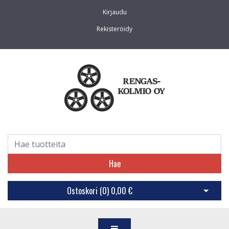
Kirjaudu
Rekisteröidy
Hae
Ostoskori (
0
)
0,00 €
Avaa os