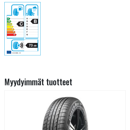
Myydyimmät tuotteet