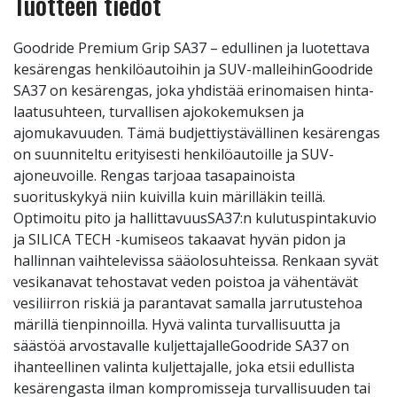
Tuotteen tiedot
Goodride Premium Grip SA37 – edullinen ja luotettava
kesärengas henkilöautoihin ja SUV-malleihinGoodride
SA37 on kesärengas, joka yhdistää erinomaisen hinta-
laatusuhteen, turvallisen ajokokemuksen ja
ajomukavuuden. Tämä budjettiystävällinen kesärengas
on suunniteltu erityisesti henkilöautoille ja SUV-
ajoneuvoille. Rengas tarjoaa tasapainoista
suorituskykyä niin kuivilla kuin märilläkin teillä.
Optimoitu pito ja hallittavuusSA37:n kulutuspintakuvio
ja SILICA TECH -kumiseos takaavat hyvän pidon ja
hallinnan vaihtelevissa sääolosuhteissa. Renkaan syvät
vesikanavat tehostavat veden poistoa ja vähentävät
vesiliirron riskiä ja parantavat samalla jarrutustehoa
märillä tienpinnoilla. Hyvä valinta turvallisuutta ja
säästöä arvostavalle kuljettajalleGoodride SA37 on
ihanteellinen valinta kuljettajalle, joka etsii edullista
kesärengasta ilman kompromisseja turvallisuuden tai