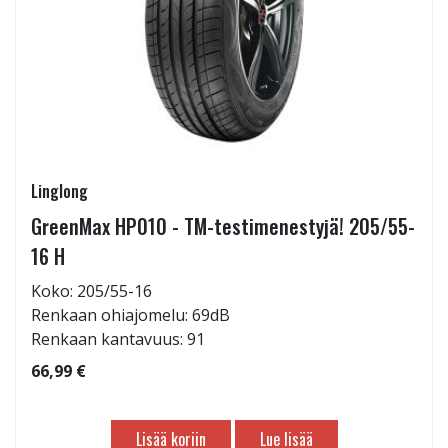
Linglong
GreenMax HP010 - TM-testimenestyjä! 205/55-
16 H
Koko: 205/55-16
Renkaan ohiajomelu: 69dB
Renkaan kantavuus: 91
66,99 €
Lisää koriin
Lue lisää