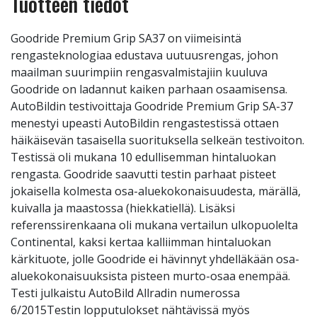
Tuotteen tiedot
Goodride Premium Grip SA37 on viimeisintä
rengasteknologiaa edustava uutuusrengas, johon
maailman suurimpiin rengasvalmistajiin kuuluva
Goodride on ladannut kaiken parhaan osaamisensa.
AutoBildin testivoittaja Goodride Premium Grip SA-37
menestyi upeasti AutoBildin rengastestissä ottaen
häikäisevän tasaisella suorituksella selkeän testivoiton.
Testissä oli mukana 10 edullisemman hintaluokan
rengasta. Goodride saavutti testin parhaat pisteet
jokaisella kolmesta osa-aluekokonaisuudesta, märällä,
kuivalla ja maastossa (hiekkatiellä). Lisäksi
referenssirenkaana oli mukana vertailun ulkopuolelta
Continental, kaksi kertaa kalliimman hintaluokan
kärkituote, jolle Goodride ei hävinnyt yhdelläkään osa-
aluekokonaisuuksista pisteen murto-osaa enempää.
Testi julkaistu AutoBild Allradin numerossa
6/2015Testin lopputulokset nähtävissä myös