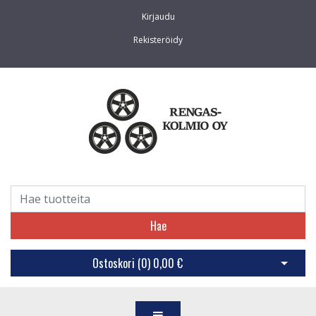
Kirjaudu
Rekisteröidy
Hae
Ostoskori (
0
)
0,00 €
Avaa os