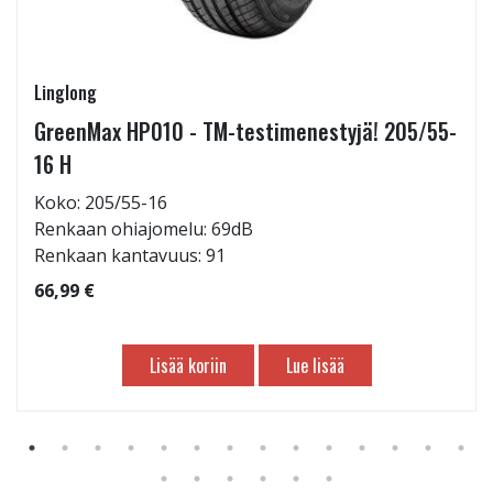
Linglong
GreenMax HP010 - TM-testimenestyjä! 205/55-
16 H
Koko: 205/55-16
Renkaan ohiajomelu: 69dB
Renkaan kantavuus: 91
66,99 €
Lisää koriin
Lue lisää