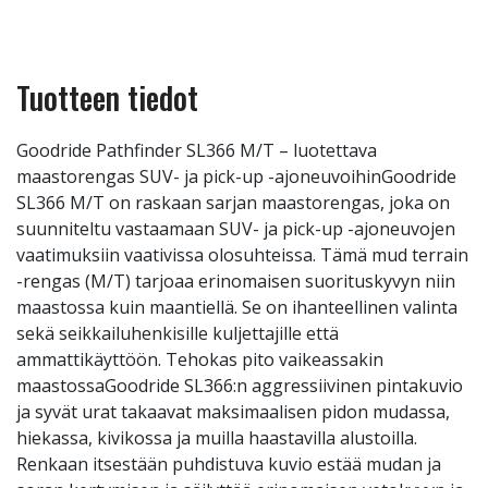
Tuotteen tiedot
Goodride Pathfinder SL366 M/T – luotettava
maastorengas SUV- ja pick-up -ajoneuvoihinGoodride
SL366 M/T on raskaan sarjan maastorengas, joka on
suunniteltu vastaamaan SUV- ja pick-up -ajoneuvojen
vaatimuksiin vaativissa olosuhteissa. Tämä mud terrain
-rengas (M/T) tarjoaa erinomaisen suorituskyvyn niin
maastossa kuin maantiellä. Se on ihanteellinen valinta
sekä seikkailuhenkisille kuljettajille että
ammattikäyttöön. Tehokas pito vaikeassakin
maastossaGoodride SL366:n aggressiivinen pintakuvio
ja syvät urat takaavat maksimaalisen pidon mudassa,
hiekassa, kivikossa ja muilla haastavilla alustoilla.
Renkaan itsestään puhdistuva kuvio estää mudan ja