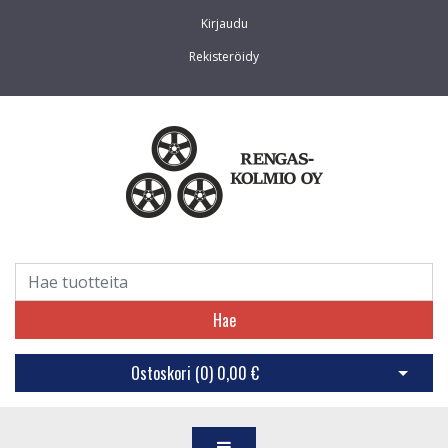
Kirjaudu
Rekisteröidy
Hae
Ostoskori (
0
)
0,00 €
Avaa os