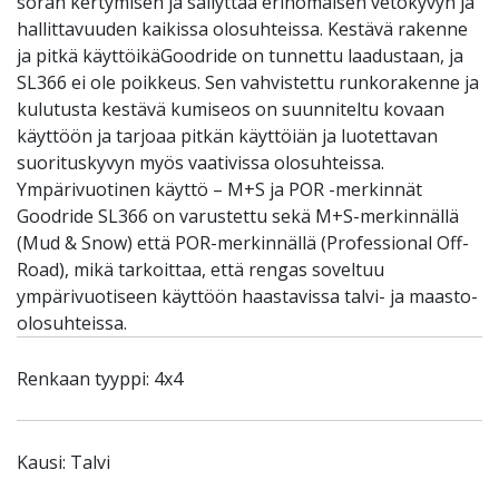
soran kertymisen ja säilyttää erinomaisen vetokyvyn ja
hallittavuuden kaikissa olosuhteissa. Kestävä rakenne
ja pitkä käyttöikäGoodride on tunnettu laadustaan, ja
SL366 ei ole poikkeus. Sen vahvistettu runkorakenne ja
kulutusta kestävä kumiseos on suunniteltu kovaan
käyttöön ja tarjoaa pitkän käyttöiän ja luotettavan
suorituskyvyn myös vaativissa olosuhteissa.
Ympärivuotinen käyttö – M+S ja POR -merkinnät
Goodride SL366 on varustettu sekä M+S-merkinnällä
(Mud & Snow) että POR-merkinnällä (Professional Off-
Road), mikä tarkoittaa, että rengas soveltuu
ympärivuotiseen käyttöön haastavissa talvi- ja maasto-
olosuhteissa.
Renkaan tyyppi: 4x4
Kausi: Talvi