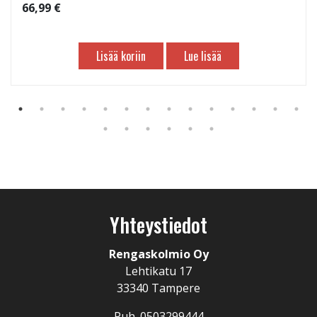
66,99 €
Lisää koriin
Lue lisää
Yhteystiedot
Rengaskolmio Oy
Lehtikatu 17
33340 Tampere
Puh. 0503299444