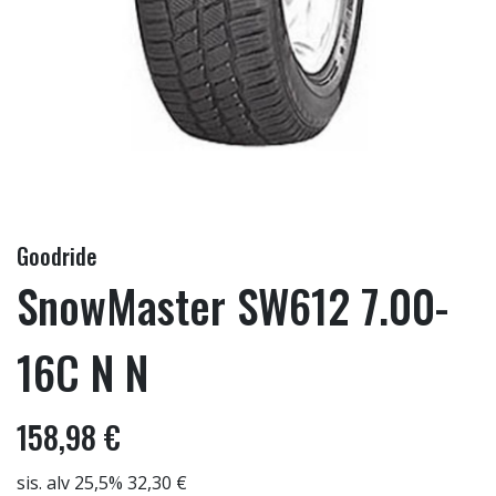
Goodride
SnowMaster SW612 7.00-
16C N N
158,98 €
sis. alv 25,5% 32,30 €