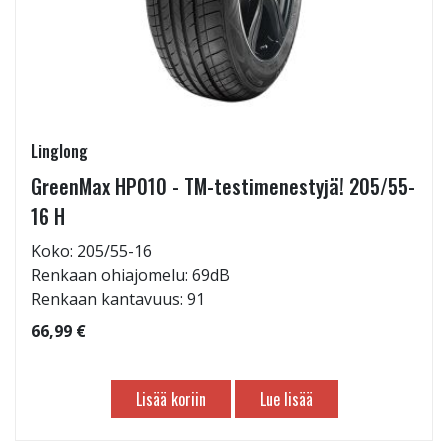
Linglong
GreenMax HP010 - TM-testimenestyjä! 205/55-
16 H
Koko: 205/55-16
Renkaan ohiajomelu: 69dB
Renkaan kantavuus: 91
66,99 €
Lisää koriin
Lue lisää