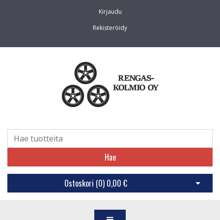
Kirjaudu
Rekisteröidy
Hae
Ostoskori (
0
)
0,00 €
Avaa os