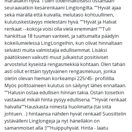
märälläkin hyvä. Tulen todennäköisesti ostamaan
seuraavatkin kesärenkaani Linglongilta. ""Hyvät ajaa
sekä märällä että kuivalla, melutaso kohtuullinen,
kulutuskestävyys mielestäni hyvä. ""Hyvät ja Halvat
renkaat --kokoja voisi olla vielä enemmän! ""Tuli
hankittua 18 tuuman vanteet, ja sattumalta päädyin
kokeilumielessä LingLongeihin, kun olivat hinnaltaan
selvästi muita valmistajia edullisemmat. Lisäksi
päätökseen vaikutti muut julkaistut positiiviset
arvostelut kyseistä rengasmekkiä kohtaan. Olen tähän
asti ollut erittäin tyytyväinen rengasmeluun, jonka
oletin olevan hieman korkeampi 225/45- profiililla.
Myös polttoaineen kulutus on säilynyt lähes ennallaan.
""Halusin ostaa edullisen hinnan takia. Ostan toisetkin
vastaavat mikäli hinta pysyy edullisena. ""Hyvät renkaat
halvalla""Hauskasta nimestä huolimatta (tai siitä
johtuen. . ) hintaansa nähden hyvät renkaat! Suosittelin
ystävälleni Linglongeja ja nyt hänelläkin on
samanmoiset alla :)""Huippuhyvät. Hinta - laatu