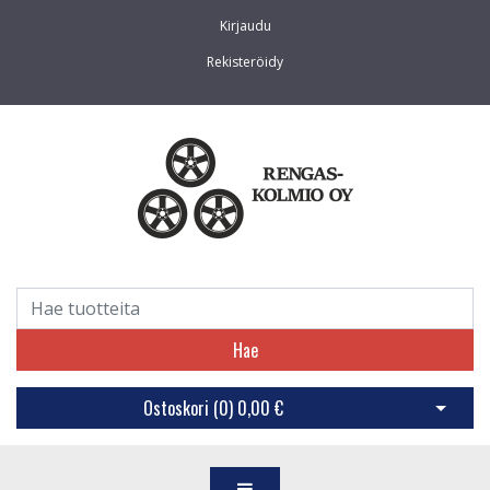
Kirjaudu
Rekisteröidy
Hae
Ostoskori (
0
)
0,00 €
Avaa os