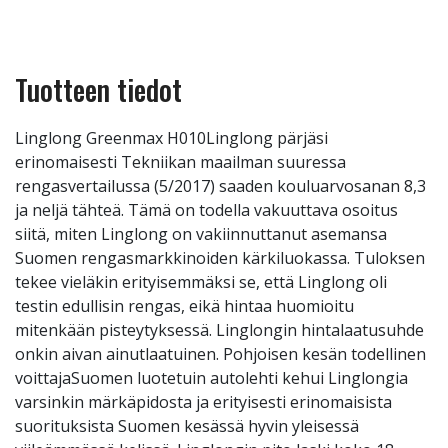
Tuotteen tiedot
Linglong Greenmax H010Linglong pärjäsi
erinomaisesti Tekniikan maailman suuressa
rengasvertailussa (5/2017) saaden kouluarvosanan 8,3
ja neljä tähteä. Tämä on todella vakuuttava osoitus
siitä, miten Linglong on vakiinnuttanut asemansa
Suomen rengasmarkkinoiden kärkiluokassa. Tuloksen
tekee vieläkin erityisemmäksi se, että Linglong oli
testin edullisin rengas, eikä hintaa huomioitu
mitenkään pisteytyksessä. Linglongin hintalaatusuhde
onkin aivan ainutlaatuinen. Pohjoisen kesän todellinen
voittajaSuomen luotetuin autolehti kehui Linglongia
varsinkin märkäpidosta ja erityisesti erinomaisista
suorituksista Suomen kesässä hyvin yleisessä