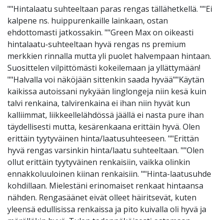
""Hintalaatu suhteeltaan paras rengas tällähetkellä. ""Ei
kalpene ns. huippurenkaille lainkaan, ostan
ehdottomasti jatkossakin. ""Green Max on oikeasti
hintalaatu-suhteeltaan hyvä rengas ns premium
merkkien rinnalla mutta yli puolet halvempaan hintaan.
Suosittelen vilpittömästi kokeilemaan ja yllättymään!
""Halvalla voi näköjään sittenkin saada hyvää""Käytän
kaikissa autoissani nykyään linglongeja niin kesä kuin
talvi renkaina, talvirenkaina ei ihan niin hyvät kun
kalliimmat, liikkeellelähdössä jäällä ei nasta pure ihan
täydellisesti mutta, kesärenkaana erittäin hyvä. Olen
erittäin tyytyväinen hinta/laatusuhteeseen. ""Erittän
hyvä rengas varsinkin hinta/laatu suhteeltaan. ""Olen
ollut erittäin tyytyväinen renkaisiin, vaikka olinkin
ennakkoluuloinen kiinan renkaisiin. ""Hinta-laatusuhde
kohdillaan. Mielestäni erinomaiset renkaat hintaansa
nähden. Rengasäänet eivät olleet häiritsevät, kuten
yleensä edullisissa renkaissa ja pito kuivalla oli hyvä ja