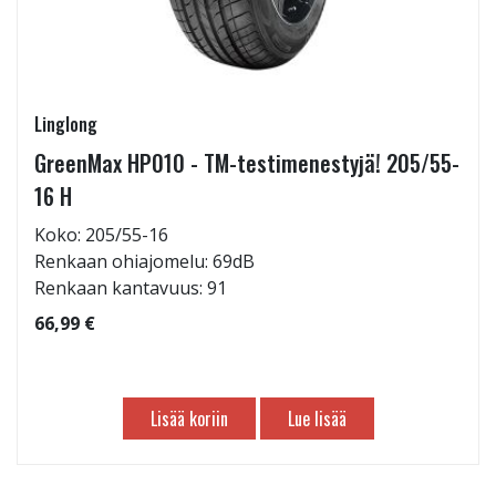
Linglong
GreenMax HP010 - TM-testimenestyjä! 205/55-
16 H
Koko: 205/55-16
Renkaan ohiajomelu: 69dB
Renkaan kantavuus: 91
66,99 €
Lisää koriin
Lue lisää