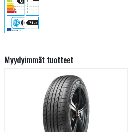
Myydyimmät tuotteet