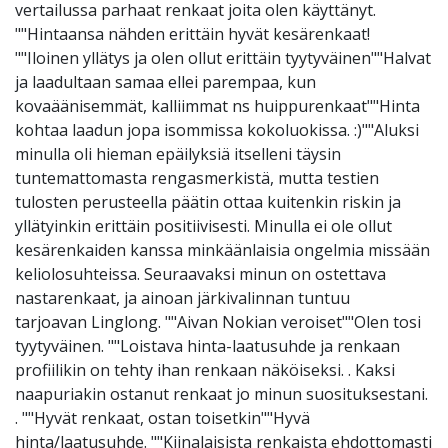
vertailussa parhaat renkaat joita olen käyttänyt.
""Hintaansa nähden erittäin hyvät kesärenkaat!
""Iloinen yllätys ja olen ollut erittäin tyytyväinen""Halvat
ja laadultaan samaa ellei parempaa, kun
kovaäänisemmät, kalliimmat ns huippurenkaat""Hinta
kohtaa laadun jopa isommissa kokoluokissa. :)""Aluksi
minulla oli hieman epäilyksiä itselleni täysin
tuntemattomasta rengasmerkistä, mutta testien
tulosten perusteella päätin ottaa kuitenkin riskin ja
yllätyinkin erittäin positiivisesti. Minulla ei ole ollut
kesärenkaiden kanssa minkäänlaisia ongelmia missään
keliolosuhteissa. Seuraavaksi minun on ostettava
nastarenkaat, ja ainoan järkivalinnan tuntuu
tarjoavan Linglong. ""Aivan Nokian veroiset""Olen tosi
tyytyväinen. ""Loistava hinta-laatusuhde ja renkaan
profiilikin on tehty ihan renkaan näköiseksi. . Kaksi
naapuriakin ostanut renkaat jo minun suosituksestani.
. ""Hyvät renkaat, ostan toisetkin""Hyvä
hinta/laatusuhde. ""Kiinalaisista renkaista ehdottomasti