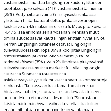
vastanneista ilmoittaa Linglong-renkaiden ylittäneen
odotukset joko selvästi (41% vastanneista) tai hieman
(25%). Pettyneitä on vain 3%. Erityisesti renkaissa
ylistetään hinta-laatusuhdetta, jonka arvosanojen
keskiarvo on 4,5 maksimin ollessa 5. Myös pito kuivalla
(4,4 / 5) saa erinomaisen arvosanan. Renkaan muut
ominaisuudet saavat kautta linjan erittäin hyvät arviot.
Kerran Linglongin ostaneet ostavat Linglongin
tulevaisuudessakin. Jopa 86% aikoo pitää Linglongin
ostoslistallaan jatkossa joko varmasti (51%) tai
todennäköisesti (35%). Vain 2% ilmoittaa pitäytyvänsä
tulevaisuudessa muissa merkeissä. Alla Linglongin
suuressa Suomessa toteutetussa
asiakastyytyväisyystutkimuksessa saatuja kommentteja
renkaasta: "Kerrassaan käsittämättömät renkaat
hintaansa nähden, seuraavat ostan keväällä toiseen
autoon. Muita ei tarvitse edes miettiä""Suorastaan
käsittämättömän hyvät, vaikea kuvitella että tulisin
enään mihinkään muuhun merkkiin vaihtamaan.