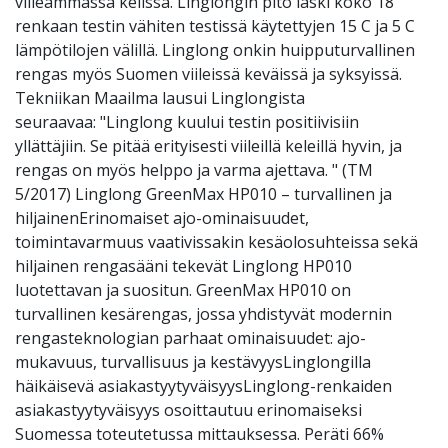
viileämmässä kelissä. Linglongin pito laski koko 18
renkaan testin vähiten testissä käytettyjen 15 C ja 5 C
lämpötilojen välillä. Linglong onkin huipputurvallinen
rengas myös Suomen viileissä keväissä ja syksyissä.
Tekniikan Maailma lausui Linglongista
seuraavaa: "Linglong kuului testin positiivisiin
yllättäjiin. Se pitää erityisesti viileillä keleillä hyvin, ja
rengas on myös helppo ja varma ajettava. " (TM
5/2017) Linglong GreenMax HP010 – turvallinen ja
hiljainenErinomaiset ajo-ominaisuudet,
toimintavarmuus vaativissakin kesäolosuhteissa sekä
hiljainen rengasääni tekevät Linglong HP010
luotettavan ja suositun. GreenMax HP010 on
turvallinen kesärengas, jossa yhdistyvät modernin
rengasteknologian parhaat ominaisuudet: ajo-
mukavuus, turvallisuus ja kestävyysLinglongilla
häikäisevä asiakastyytyväisyysLinglong-renkaiden
asiakastyytyväisyys osoittautuu erinomaiseksi
Suomessa toteutetussa mittauksessa. Peräti 66%