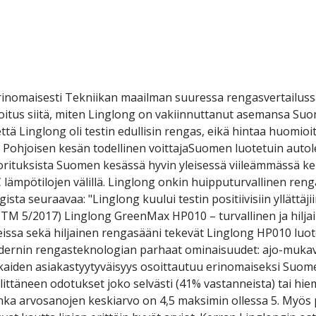
inomaisesti Tekniikan maailman suuressa rengasvertailussa
soitus siitä, miten Linglong on vakiinnuttanut asemansa S
ttä Linglong oli testin edullisin rengas, eikä hintaa huomio
 Pohjoisen kesän todellinen voittajaSuomen luotetuin autole
uorituksista Suomen kesässä hyvin yleisessä viileämmässä kel
 C lämpötilojen välillä. Linglong onkin huipputurvallinen re
a seuraavaa: "Linglong kuului testin positiivisiin yllättäjiin. S
 (TM 5/2017) Linglong GreenMax HP010 – turvallinen ja hilj
issa sekä hiljainen rengasääni tekevät Linglong HP010 luo
odernin rengasteknologian parhaat ominaisuudet: ajo-mukavu
kaiden asiakastyytyväisyys osoittautuu erinomaiseksi Suom
ittäneen odotukset joko selvästi (41% vastanneista) tai hiem
nka arvosanojen keskiarvo on 4,5 maksimin ollessa 5. Myös pi