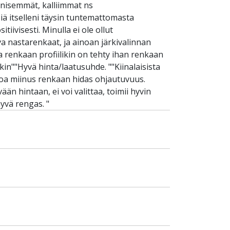
äänisemmät, kalliimmat ns
iä itselleni täysin tuntemattomasta
tiivisesti. Minulla ei ole ollut
 nastarenkaat, ja ainoan järkivalinnan
a renkaan profiilikin on tehty ihan renkaan
kin""Hyvä hinta/laatusuhde. ""Kiinalaisista
Ainoa miinus renkaan hidas ohjautuvuus.
än hintaan, ei voi valittaa, toimii hyvin
hyvä rengas. "