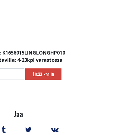
: K1656015LINGLONGHP010
avilla:
4-23kpl varastossa
Lisää koriin
Jaa