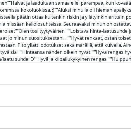
tyväinen""Halvat ja laadultaan samaa ellei parempaa, kun kova
mmissa kokoluokissa. :)""Aluksi minulla oli hieman epäilyks
ella päätin ottaa kuitenkin riskin ja yllätyinkin erittäin posi
a missään keliolosuhteissa. Seuraavaksi minun on ostettava
roiset""Olen tosi tyytyväinen. ""Loistava hinta-laatusuhde j
aat jo minun suosituksestani. . ""Hyvät renkaat, ostan toiset
astaan. Pito yllätti odotukset sekä märällä, että kuivalla. 
ytyväisiä! ""Hintaansa nähden oikein hyvät. ""Hyvä rengas hyvä
a/laatu suhde :D""Hyvä ja kilpailukykyinen rengas. ""Huippu