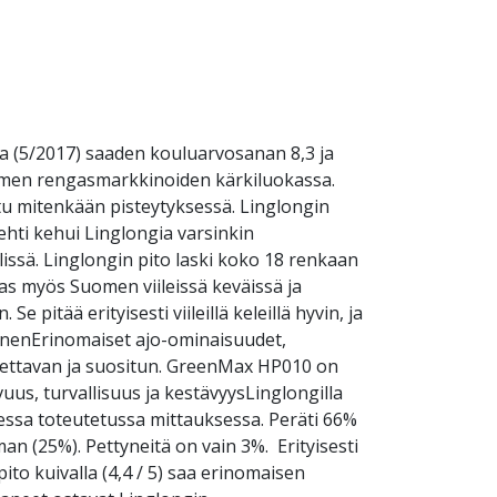
 (5/2017) saaden kouluarvosanan 8,3 ja
uomen rengasmarkkinoiden kärkiluokassa.
itu mitenkään pisteytyksessä. Linglongin
hti kehui Linglongia varsinkin
issä. Linglongin pito laski koko 18 renkaan
ngas myös Suomen viileissä keväissä ja
e pitää erityisesti viileillä keleillä hyvin, ja
ainenErinomaiset ajo-ominaisuudet,
tettavan ja suositun. GreenMax HP010 on
us, turvallisuus ja kestävyysLinglongilla
essa toteutetussa mittauksessa. Peräti 66%
an (25%). Pettyneitä on vain 3%. Erityisesti
to kuivalla (4,4 / 5) saa erinomaisen