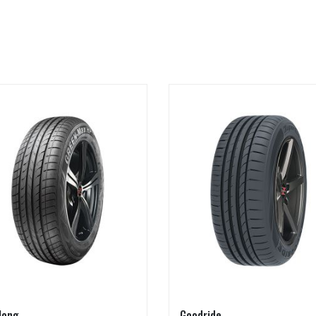
long
Goodride