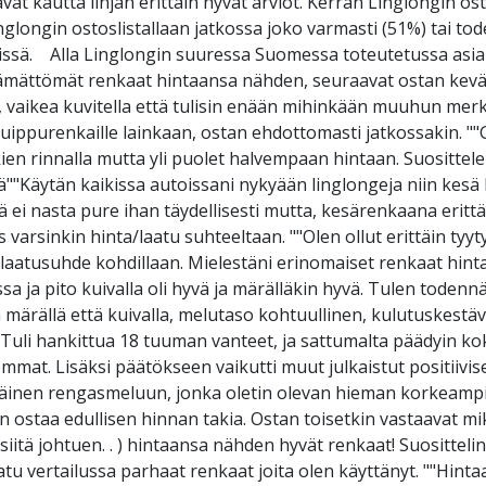
 kautta linjan erittäin hyvät arviot. Kerran Linglongin os
glongin ostoslistallaan jatkossa joko varmasti (51%) tai tod
issä. Alla Linglongin suuressa Suomessa toteutetussa asia
mättömät renkaat hintaansa nähden, seuraavat ostan kevääl
 vaikea kuvitella että tulisin enään mihinkään muuhun merk
 huippurenkaille lainkaan, ostan ehdottomasti jatkossakin. "
 rinnalla mutta yli puolet halvempaan hintaan. Suosittelen
""Käytän kaikissa autoissani nykyään linglongeja niin kesä ku
lä ei nasta pure ihan täydellisesti mutta, kesärenkaana erittä
varsinkin hinta/laatu suhteeltaan. ""Olen ollut erittäin tyyt
-laatusuhde kohdillaan. Mielestäni erinomaiset renkaat hin
issa ja pito kuivalla oli hyvä ja märälläkin hyvä. Tulen tode
 märällä että kuivalla, melutaso kohtuullinen, kulutuskestäv
""Tuli hankittua 18 tuuman vanteet, ja sattumalta päädyin ko
semmat. Lisäksi päätökseen vaikutti muut julkaistut positiivi
yväinen rengasmeluun, jonka oletin olevan hieman korkeampi 
n ostaa edullisen hinnan takia. Ostan toisetkin vastaavat mik
iitä johtuen. . ) hintaansa nähden hyvät renkaat! Suosittelin
atu vertailussa parhaat renkaat joita olen käyttänyt. ""Hint