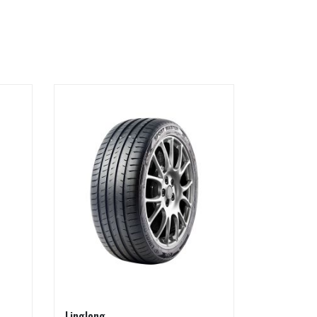
Linglong
SteyrTek