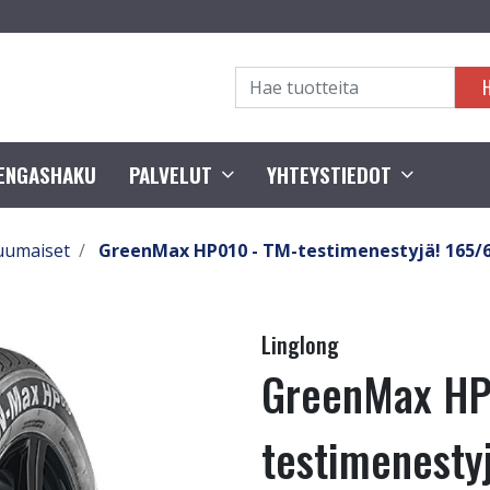
RENGASHAKU
PALVELUT
YHTEYSTIEDOT
uumaiset
GreenMax HP010 - TM-testimenestyjä! 165/6
Linglong
GreenMax HP
testimenesty