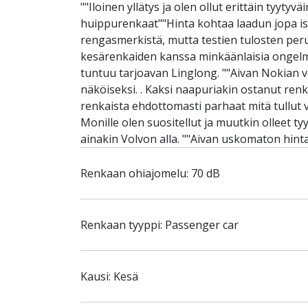
""Iloinen yllätys ja olen ollut erittäin tyy
huippurenkaat""Hinta kohtaa laadun jopa iso
rengasmerkistä, mutta testien tulosten peruste
kesärenkaiden kanssa minkäänlaisia ongelmi
tuntuu tarjoavan Linglong. ""Aivan Nokian ve
näköiseksi. . Kaksi naapuriakin ostanut renk
renkaista ehdottomasti parhaat mitä tullut v
Monille olen suositellut ja muutkin olleet ty
ainakin Volvon alla. ""Aivan uskomaton hint
Renkaan ohiajomelu: 70 dB
Renkaan tyyppi: Passenger car
Kausi: Kesä