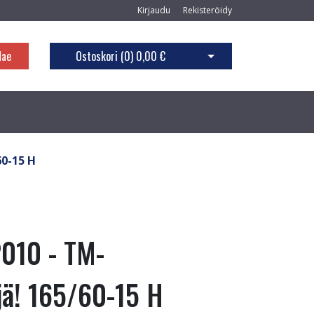
Kirjaudu
Rekisteröidy
Hae
Ostoskori (
0
)
0,00 €
Avaa ostoskori
0-15 H
010 - TM-
jä! 165/60-15 H