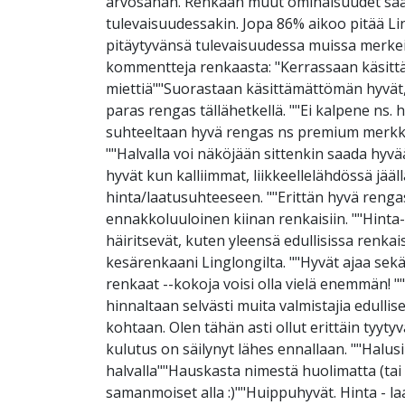
arvosanan. Renkaan muut ominaisuudet saavat
tulevaisuudessakin. Jopa 86% aikoo pitää Lin
pitäytyvänsä tulevaisuudessa muissa merke
kommentteja renkaasta: "Kerrassaan käsittä
miettiä""Suorastaan käsittämättömän hyvät,
paras rengas tällähetkellä. ""Ei kalpene ns.
suhteeltaan hyvä rengas ns premium merkkien
""Halvalla voi näköjään sittenkin saada hyvää
hyvät kun kalliimmat, liikkeellelähdössä jääl
hinta/laatusuhteeseen. ""Erittän hyvä rengas 
ennakkoluuloinen kiinan renkaisiin. ""Hinta
häiritsevät, kuten yleensä edullisissa renka
kesärenkaani Linglongilta. ""Hyvät ajaa sekä
renkaat --kokoja voisi olla vielä enemmän! 
hinnaltaan selvästi muita valmistajia edulli
kohtaan. Olen tähän asti ollut erittäin tyyt
kulutus on säilynyt lähes ennallaan. ""Halusi
halvalla""Hauskasta nimestä huolimatta (tai s
samanmoiset alla :)""Huippuhyvät. Hinta - la