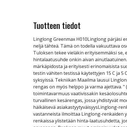
Tuotteen tiedot
Linglong Greenmax H010Linglong pärjäsi er
neljä tähteä. Tämä on todella vakuuttava o
Tuloksen tekee vieläkin erityisemmäksi se, e
hintalaatusuhde onkin aivan ainutlaatuinen.
märkäpidosta ja erityisesti erinomaisista s
testin vähiten testissä käytettyjen 15 C ja 5
syksyissä. Tekniikan Maailma lausui Linglongist
rengas on myös helppo ja varma ajettava. "
toimintavarmuus vaativissakin kesäolosuhte
turvallinen kesärengas, jossa yhdistyvät m
häikäisevä asiakastyytyväisyysLinglong-ren
vastanneista ilmoittaa Linglong-renkaiden yl
renkaissa ylistetään hinta-laatusuhdetta, jo