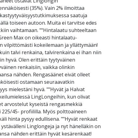
taneet ostavat Linglongin
ennäköisesti (35%). Vain 2% ilmoittaa
kastyytyväisyystutkimuksessa saatuja
lä toiseen autoon. Muita ei tarvitse edes
kiin vaihtamaan. ""Hintalaatu suhteeltaan
"Green Max on oikeasti hintalaatu-
 vilpittömästi kokeilemaan ja yllättymään!
in talvi renkaina, talvirenkaina ei ihan niin
in hyvä. Olen erittäin tyytyväinen
yväinen renkaisiin, vaikka olinkin
taansa nähden. Rengasäänet eivät olleet
nnäköisesti ostamaan seuraavatkin
yys mielestäni hyvä. ""Hyvät ja Halvat
keilumielessä LingLongeihin, kun olivat
set arvostelut kyseistä rengasmekkiä
225/45- profiililla. Myös polttoaineen
äli hinta pysyy edullisena. ""Hyvät renkaat
 ystävälleni Linglongeja ja nyt hänelläkin on
aansa nähden erittäin hyvät kesärenkaat!