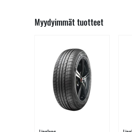
Myydyimmät tuotteet
Linglong
Ling