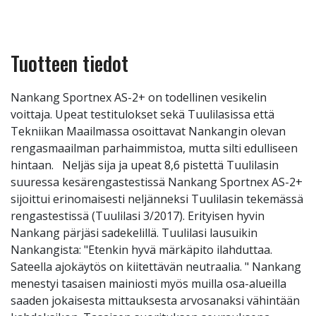
Tuotteen tiedot
Nankang Sportnex AS-2+ on todellinen vesikelin
voittaja. Upeat testitulokset sekä Tuulilasissa että
Tekniikan Maailmassa osoittavat Nankangin olevan
rengasmaailman parhaimmistoa, mutta silti edulliseen
hintaan. Neljäs sija ja upeat 8,6 pistettä Tuulilasin
suuressa kesärengastestissä Nankang Sportnex AS-2+
sijoittui erinomaisesti neljänneksi Tuulilasin tekemässä
rengastestissä (Tuulilasi 3/2017). Erityisen hyvin
Nankang pärjäsi sadekelillä. Tuulilasi lausuikin
Nankangista: "Etenkin hyvä märkäpito ilahduttaa.
Sateella ajokäytös on kiitettävän neutraalia. " Nankang
menestyi tasaisen mainiosti myös muilla osa-alueilla
saaden jokaisesta mittauksesta arvosanaksi vähintään