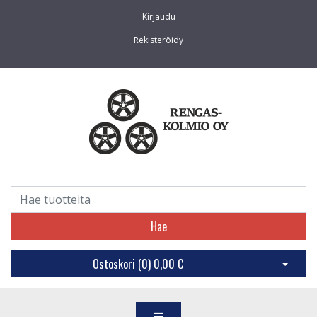
Kirjaudu
Rekisteröidy
Hae
Ostoskori (
0
)
0,00 €
Avaa os