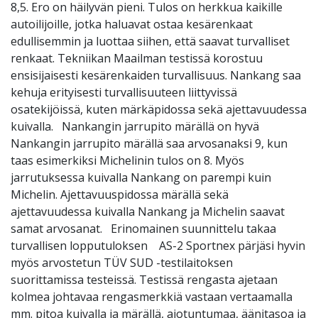
8,5. Ero on häilyvän pieni. Tulos on herkkua kaikille
autoilijoille, jotka haluavat ostaa kesärenkaat
edullisemmin ja luottaa siihen, että saavat turvalliset
renkaat. Tekniikan Maailman testissä korostuu
ensisijaisesti kesärenkaiden turvallisuus. Nankang saa
kehuja erityisesti turvallisuuteen liittyvissä
osatekijöissä, kuten märkäpidossa sekä ajettavuudessa
kuivalla. Nankangin jarrupito märällä on hyvä
Nankangin jarrupito märällä saa arvosanaksi 9, kun
taas esimerkiksi Michelinin tulos on 8. Myös
jarrutuksessa kuivalla Nankang on parempi kuin
Michelin. Ajettavuuspidossa märällä sekä
ajettavuudessa kuivalla Nankang ja Michelin saavat
samat arvosanat. Erinomainen suunnittelu takaa
turvallisen lopputuloksen AS-2 Sportnex pärjäsi hyvin
myös arvostetun TÜV SUD -testilaitoksen
suorittamissa testeissä. Testissä rengasta ajetaan
kolmea johtavaa rengasmerkkiä vastaan vertaamalla
mm. pitoa kuivalla ja märällä, ajotuntumaa, äänitasoa ja