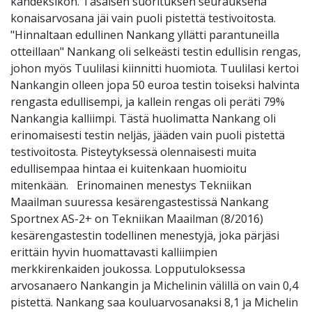
kahdeksikon. Tasaisen suorituksen seurauksena
konaisarvosana jäi vain puoli pistettä testivoitosta.
"Hinnaltaan edullinen Nankang yllätti parantuneilla
otteillaan" Nankang oli selkeästi testin edullisin rengas,
johon myös Tuulilasi kiinnitti huomiota. Tuulilasi kertoi
Nankangin olleen jopa 50 euroa testin toiseksi halvinta
rengasta edullisempi, ja kallein rengas oli peräti 79%
Nankangia kalliimpi. Tästä huolimatta Nankang oli
erinomaisesti testin neljäs, jääden vain puoli pistettä
testivoitosta. Pisteytyksessä olennaisesti muita
edullisempaa hintaa ei kuitenkaan huomioitu
mitenkään. Erinomainen menestys Tekniikan
Maailman suuressa kesärengastestissä Nankang
Sportnex AS-2+ on Tekniikan Maailman (8/2016)
kesärengastestin todellinen menestyjä, joka pärjäsi
erittäin hyvin huomattavasti kalliimpien
merkkirenkaiden joukossa. Lopputuloksessa
arvosanaero Nankangin ja Michelinin välillä on vain 0,4
pistettä. Nankang saa kouluarvosanaksi 8,1 ja Michelin