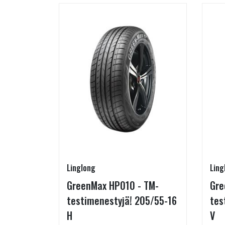
Linglong
Ling
215/65-
GreenMax HP010 - TM-
Gre
testimenestyjä! 205/55-16
tes
H
V