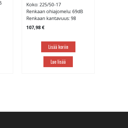
B
Renkaan 
Koko: 225/50-17
Renkaan 
Renkaan ohiajomelu: 69dB
Renkaan kantavuus: 98
82,98 €
107,98 €
Lisää koriin
Lue lisää