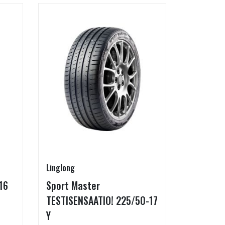
Linglong
Goodride
16
Sport Master
ZuperEco
TESTISENSAATIO! 225/50-17
W
Y
Koko: 22