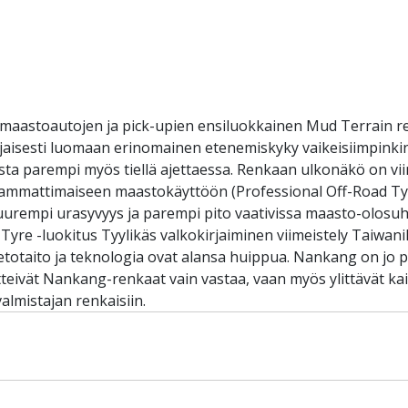
astoautojen ja pick-upien ensiluokkainen Mud Terrain re
ijaisesti luomaan erinomainen etenemiskyky vaikeisiimpinki
 parempi myös tiellä ajettaessa. Renkaan ulkonäkö on viimei
ammattimaiseen maastokäyttöön (Professional Off-Road Tyre 
uurempi urasyvyys ja parempi pito vaativissa maasto-olosuh
Tyre -luokitus Tyylikäs valkokirjaiminen viimeistely Taiwa
ietotaito ja teknologia ovat alansa huippua. Nankang on jo 
etteivät Nankang-renkaat vain vastaa, vaan myös ylittävät k
lmistajan renkaisiin.