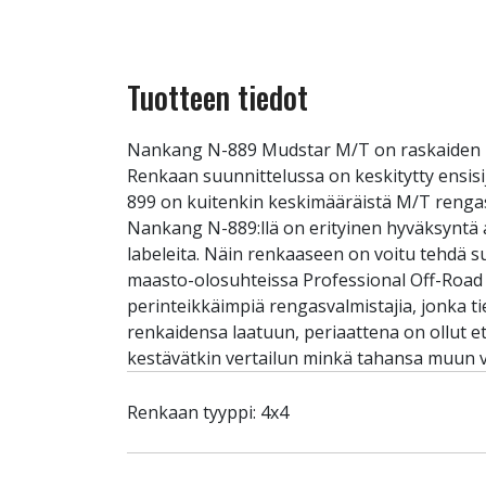
Tuotteen tiedot
Nankang N-889 Mudstar M/T on raskaiden ma
Renkaan suunnittelussa on keskitytty ensis
899 on kuitenkin keskimääräistä M/T rengasta
Nankang N-889:llä on erityinen hyväksyntä 
labeleita. Näin renkaaseen on voitu tehdä s
maasto-olosuhteissa Professional Off-Road 
perinteikkäimpiä rengasvalmistajia, jonka t
renkaidensa laatuun, periaattena on ollut 
kestävätkin vertailun minkä tahansa muun va
Renkaan tyyppi: 4x4