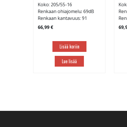
: 69dB
Koko: 205/55-16
Kok
 103
Renkaan ohiajomelu: 69dB
Ren
Renkaan kantavuus: 91
Ren
66,99 €
69,
Lisää koriin
Lue lisää