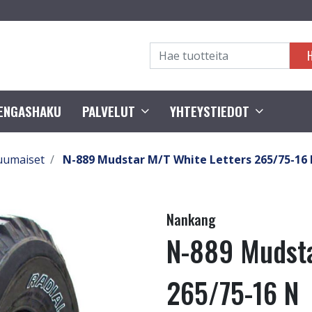
RENGASHAKU
PALVELUT
YHTEYSTIEDOT
uumaiset
N-889 Mudstar M/T White Letters 265/75-16
Nankang
N-889 Mudsta
265/75-16 N