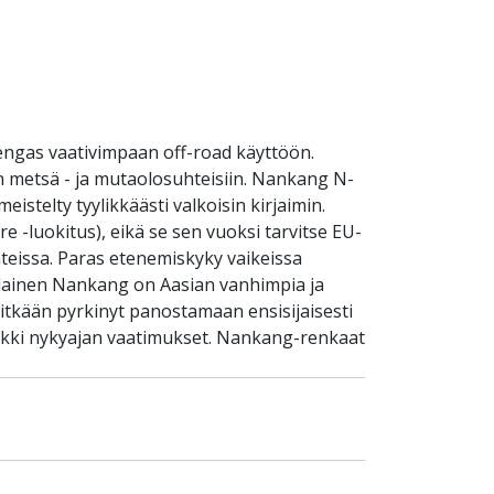
ngas vaativimpaan off-road käyttöön.
n metsä - ja mutaolosuhteisiin. Nankang N-
stelty tyylikkäästi valkoisin kirjaimin.
-luokitus), eikä se sen vuoksi tarvitse EU-
teissa. Paras etenemiskyky vaikeissa
nilainen Nankang on Aasian vanhimpia ja
pitkään pyrkinyt panostamaan ensisijaisesti
aikki nykyajan vaatimukset. Nankang-renkaat