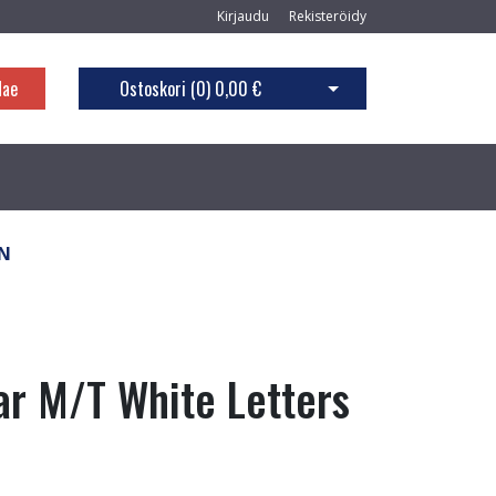
Kirjaudu
Rekisteröidy
Hae
Ostoskori (
0
)
0,00 €
Avaa ostoskori
 N
r M/T White Letters