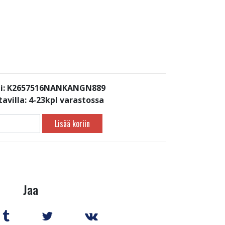
i: K2657516NANKANGN889
avilla:
4-23kpl varastossa
Lisää koriin
Jaa