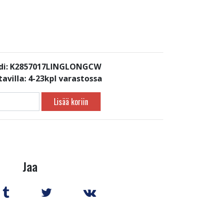
di: K2857017LINGLONGCW
avilla:
4-23kpl varastossa
Lisää koriin
Jaa