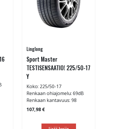
Linglong
Goodride
16
Sport Master
ZuperEco
TESTISENSAATIO! 225/50-17
W
Y
Koko: 22
B
Renkaan 
Koko: 225/50-17
Renkaan 
Renkaan ohiajomelu: 69dB
Renkaan kantavuus: 98
82,98 €
107,98 €