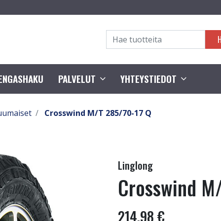
RENGASHAKU
PALVELUT
YHTEYSTIEDOT
uumaiset
Crosswind M/T 285/70-17 Q
Linglong
Crosswind M/
214,98 €