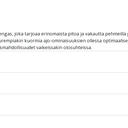
gas, joka tarjoaa erinomaista pitoa ja vakautta pehmeillä pi
suurempiakin kuormia ajo-ominaisuuksien ollessa optimaalis
ismahdollisuudet vaikeissakin olosuhteissa.