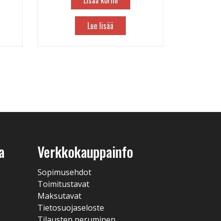
Lisää koriin
Lue lisää
a
Verkkokauppainfo
Sopimusehdot
Toimitustavat
Maksutavat
Tietosuojaseloste
Tilausten peruminen