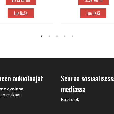
Lisää koriin
Lisää koriin
Lue lisää
Lue lisää
keen aukioloajat
Seuraa sosiaalisess
mediassa
me avoinna:
man mukaan
Facebook