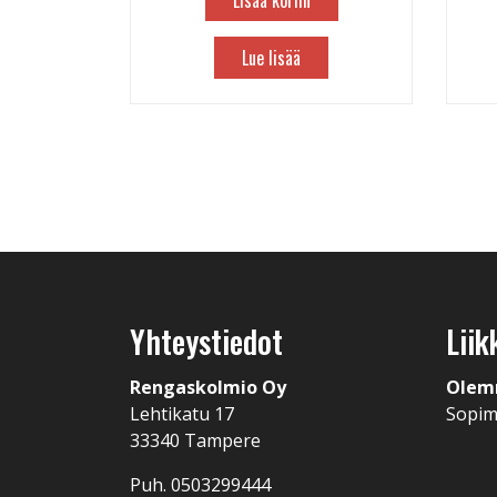
Lisää koriin
Lue lisää
Yhteystiedot
Liik
Rengaskolmio Oy
Olem
Lehtikatu 17
Sopi
33340 Tampere
Puh. 0503299444