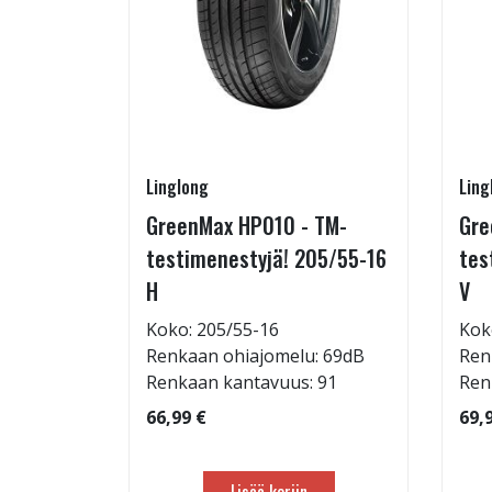
Linglong
Ling
215/65-
GreenMax HP010 - TM-
Gre
testimenestyjä! 205/55-16
tes
H
V
: 69dB
Koko: 205/55-16
Kok
 103
Renkaan ohiajomelu: 69dB
Ren
Renkaan kantavuus: 91
Ren
66,99 €
69,