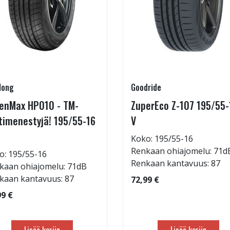
long
Goodride
enMax HP010 - TM-
ZuperEco Z-107 195/55-
timenestyjä! 195/55-16
V
Koko: 195/55-16
Renkaan ohiajomelu: 71d
o: 195/55-16
Renkaan kantavuus: 87
kaan ohiajomelu: 71dB
kaan kantavuus: 87
72,99 €
99 €