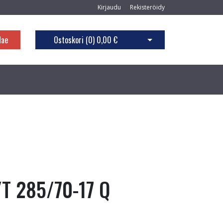
Kirjaudu
Rekisteröidy
Hae
Ostoskori (
0
)
0,00 €
Avaa ostoskori
T 285/70-17 Q