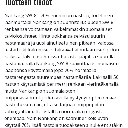
Tuotteen tiedot
Nankang SW-8 - 70% enemmän nastoja, todellinen
jäänmurtaja! Nankang on suunnitellut uuden SW-8
renkaansa voittamaan vaikeimmatkin suomalaiset
talviolosuhteet. Hintaluokkansa selvästi suurin
nastamäärä ja uusi ainutlaatuinen pitkään Ivalossa
testattu kitkakumiseos takaavat ainutlaatuisen pidon
kaikissa talviolosuhteissa. Parasta jääpitoa suurella
nastamäärällä Nankang SW-8 saavuttaa erinomaisen
jääpitonsa käyttämällä jopa 70% normaalia
nastarengasta suurempaa nastamäärää. Laki sallii 50
nastan käyttämistä per metri renkaan vierintäkehällä,
mutta Nankang on suomalaisten
huippuasiantuntijoiden avulla pystynyt optimoimaan
nastoituksen niin, että se tarjoaa huippupidon
vahingoittamatta asfalttia normaalia rengasta
enempää. Näin Nankang on saanut erikoisluvan
käyttää 70% lisää nastoja tuodakseen sinulle entistäkin