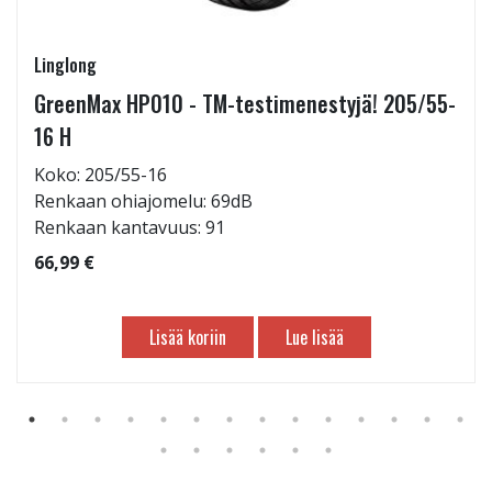
Linglong
GreenMax HP010 - TM-testimenestyjä! 205/55-
16 H
Koko: 205/55-16
Renkaan ohiajomelu: 69dB
Renkaan kantavuus: 91
66,99 €
Lisää koriin
Lue lisää