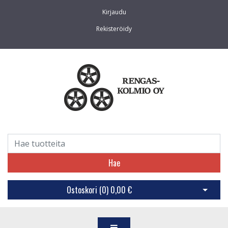
Kirjaudu
Rekisteröidy
Hae
Ostoskori (
0
)
0,00 €
Avaa os