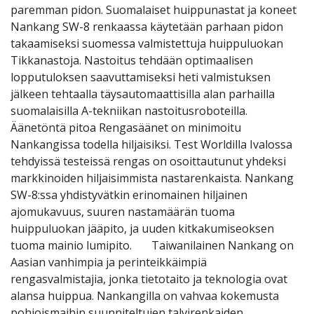
paremman pidon. Suomalaiset huippunastat ja koneet
Nankang SW-8 renkaassa käytetään parhaan pidon
takaamiseksi suomessa valmistettuja huippuluokan
Tikkanastoja. Nastoitus tehdään optimaalisen
lopputuloksen saavuttamiseksi heti valmistuksen
jälkeen tehtaalla täysautomaattisilla alan parhailla
suomalaisilla A-tekniikan nastoitusroboteilla.
Äänetöntä pitoa Rengasäänet on minimoitu
Nankangissa todella hiljaisiksi. Test Worldilla Ivalossa
tehdyissä testeissä rengas on osoittautunut yhdeksi
markkinoiden hiljaisimmista nastarenkaista. Nankang
SW-8:ssa yhdistyvätkin erinomainen hiljainen
ajomukavuus, suuren nastamäärän tuoma
huippuluokan jääpito, ja uuden kitkakumiseoksen
tuoma mainio lumipito. Taiwanilainen Nankang on
Aasian vanhimpia ja perinteikkäimpiä
rengasvalmistajia, jonka tietotaito ja teknologia ovat
alansa huippua. Nankangilla on vahvaa kokemusta
pohjoismaihin suunniteltujen talvirenkaiden