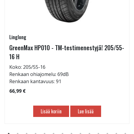
Linglong
GreenMax HP010 - TM-testimenestyjä! 205/55-
16 H
Koko: 205/55-16
Renkaan ohiajomelu: 69dB
Renkaan kantavuus: 91
66,99 €
Lisää koriin
Lue lisää