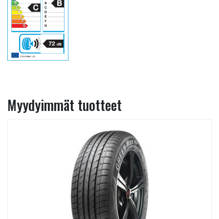
Myydyimmät tuotteet