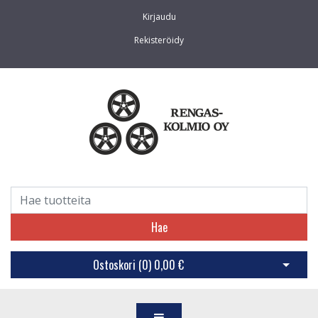
Kirjaudu
Rekisteröidy
Hae
Ostoskori (
0
)
0,00 €
Avaa os