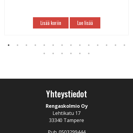
Lisää koriin
Lue lisää
Yhteystiedot
Rengaskolmio Oy
Lehtikatu 17
33340 Tampere
Puh. 0503299444