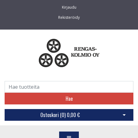
Kirjaudu
Rekisteröidy
Hae
Ostoskori (
0
)
0,00 €
Avaa os