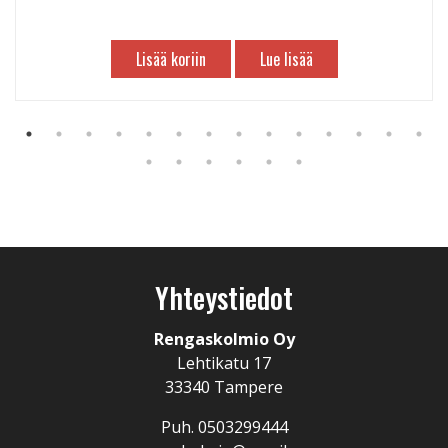
Lisää koriin
Lue lisää
Yhteystiedot
Rengaskolmio Oy
Lehtikatu 17
33340 Tampere
Puh. 0503299444