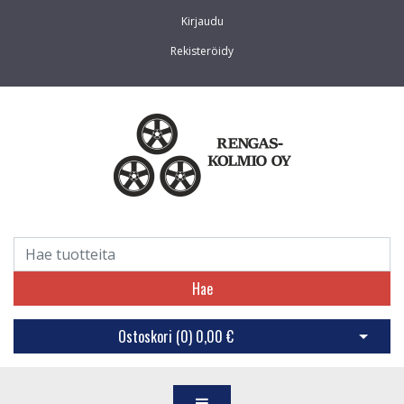
Kirjaudu
Rekisteröidy
Hae
Ostoskori (
0
)
0,00 €
Avaa os