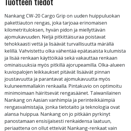
Tuotteen tiedot
Nankang CW-20 Cargo Grip on uuden huippuluokan
pakettiauton rengas, joka tarjoaa erinomaisen
kilometrituloksen, hyvän pidon ja miellyttävän
ajomukavuuden. Neljä pitkittäisuraa poistavat
tehokkaasti vettä ja lisäävät turvallisuutta märällä
kelillä. Vahvistettu olka vähentää epätasaista kulumista
ja lisää renkaan käyttöikää sekä vakauttaa renkaan
ominaisuuksia myös pitkillä ajorupeamilla. Olka-alueen
kuviopalojen leikkaukset pitävät lisäävät pinnan
joustavuutta ja parantavat ajomukavuutta myös
kuluneemmallakin renkaalla. Pintakuvio on optimoitu
minimoimaan häiritsevät rengasäänet. Taiwanilainen
Nankang on Aasian vanhimpia ja perinteikkäimpiä
rengasvalmistajia, jonka tietotaito ja teknologia ovat
alansa huippua. Nankang on jo pitkään pyrkinyt
panostamaan ensisijaisesti renkaidensa laatuun,
periaattena on ollut etteivät Nankang-renkaat vain