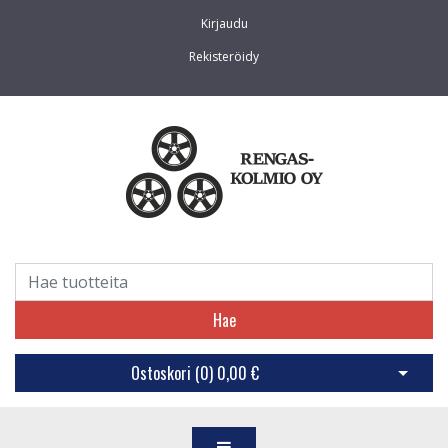
Kirjaudu
Rekisteröidy
Hae
Ostoskori (
0
)
0,00 €
Avaa os