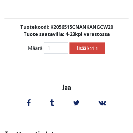
Tuotekoodi: K2056515CNANKANGCW20
Tuote saatavilla:
4-23kpl varastossa
Lisää koriin
Määrä
Jaa