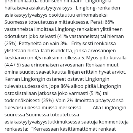
premiumlaatua edulliseen hintaan! Linglongilla
häikäisevä asiakastyytyväisyys Linglong-renkaiden
asiakastyytyväisyys osoittautuu erinomaiseksi
Suomessa toteutetussa mittauksessa. Peräti 66%
vastanneista ilmoittaa Linglong-renkaiden ylittäneen
odotukset joko selvästi (41% vastanneista) tai hieman
(25%). Pettyneitä on vain 3%. Erityisesti renkaissa
ylistetään hinta-laatusuhdetta, jonka arvosanojen
keskiarvo on 4,5 maksimin ollessa 5. Myös pito kuivalla
(4,4 / 5) saa erinomaisen arvosanan. Renkaan muut
ominaisuudet saavat kautta linjan erittäin hyvät arviot.
Kerran Linglongin ostaneet ostavat Linglongin
tulevaisuudessakin. Jopa 86% aikoo pitää Linglongin
ostoslistallaan jatkossa joko varmasti (51%) tai
todennäköisesti (35%). Vain 2% ilmoittaa pitäytyvänsä
tulevaisuudessa muissa merkeissä. Alla Linglongin
suuressa Suomessa toteutetussa
asiakastyytyväisyystutkimuksessa saatuja kommentteja
renkaasta: "Kerrassaan käsittämättömät renkaat