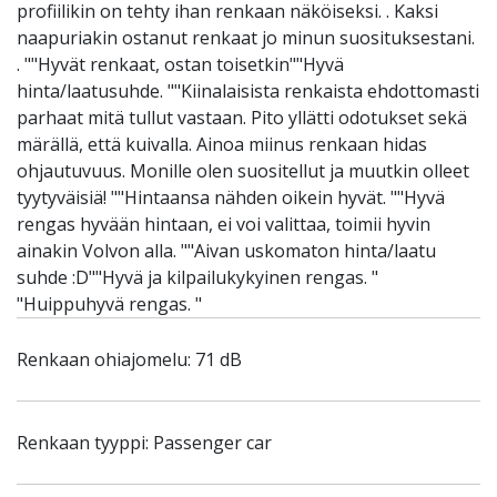
profiilikin on tehty ihan renkaan näköiseksi. . Kaksi
naapuriakin ostanut renkaat jo minun suosituksestani.
. ""Hyvät renkaat, ostan toisetkin""Hyvä
hinta/laatusuhde. ""Kiinalaisista renkaista ehdottomasti
parhaat mitä tullut vastaan. Pito yllätti odotukset sekä
märällä, että kuivalla. Ainoa miinus renkaan hidas
ohjautuvuus. Monille olen suositellut ja muutkin olleet
tyytyväisiä! ""Hintaansa nähden oikein hyvät. ""Hyvä
rengas hyvään hintaan, ei voi valittaa, toimii hyvin
ainakin Volvon alla. ""Aivan uskomaton hinta/laatu
suhde :D""Hyvä ja kilpailukykyinen rengas. "
"Huippuhyvä rengas. "
Renkaan ohiajomelu: 71 dB
Renkaan tyyppi: Passenger car