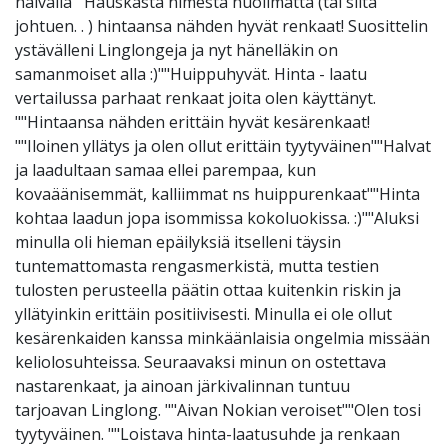
halvalla""Hauskasta nimestä huolimatta (tai siitä
johtuen. . ) hintaansa nähden hyvät renkaat! Suosittelin
ystävälleni Linglongeja ja nyt hänelläkin on
samanmoiset alla :)""Huippuhyvät. Hinta - laatu
vertailussa parhaat renkaat joita olen käyttänyt.
""Hintaansa nähden erittäin hyvät kesärenkaat!
""Iloinen yllätys ja olen ollut erittäin tyytyväinen""Halvat
ja laadultaan samaa ellei parempaa, kun
kovaäänisemmät, kalliimmat ns huippurenkaat""Hinta
kohtaa laadun jopa isommissa kokoluokissa. :)""Aluksi
minulla oli hieman epäilyksiä itselleni täysin
tuntemattomasta rengasmerkistä, mutta testien
tulosten perusteella päätin ottaa kuitenkin riskin ja
yllätyinkin erittäin positiivisesti. Minulla ei ole ollut
kesärenkaiden kanssa minkäänlaisia ongelmia missään
keliolosuhteissa. Seuraavaksi minun on ostettava
nastarenkaat, ja ainoan järkivalinnan tuntuu
tarjoavan Linglong. ""Aivan Nokian veroiset""Olen tosi
tyytyväinen. ""Loistava hinta-laatusuhde ja renkaan