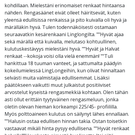
kohdillaan. Mielestäni erinomaiset renkaat hintaansa
nähden. Rengasäänet eivät olleet häiritsevät, kuten
yleensä edullisissa renkaissa ja pito kuivalla oli hyvä ja
märälläkin hyvä. Tulen todennäköisesti ostamaan
seuraavatkin kesärenkaani Linglongilta. ""Hyvät ajaa
sekä märällä että kuivalla, melutaso kohtuullinen,
kulutuskestävyys mielestäni hyvä. ""Hyvät ja Halvat
renkaat --kokoja voisi olla vielä enemmän! ""Tuli
hankittua 18 tuuman vanteet, ja sattumalta päädyin
kokeilumielessä LingLongeihin, kun olivat hinnaltaan
selvästi muita valmistajia edullisemmat. Lisäksi
päätökseen vaikutti muut julkaistut positiiviset
arvostelut kyseistä rengasmekkiä kohtaan. Olen tähän
asti ollut erittäin tyytyväinen rengasmeluun, jonka
oletin olevan hieman korkeampi 225/45- profiililla.
Myös polttoaineen kulutus on säilynyt lähes ennallaan.
""Halusin ostaa edullisen hinnan takia. Ostan toisetkin
vastaavat mikäli hinta pysyy edullisena. ""Hyvät renkaat