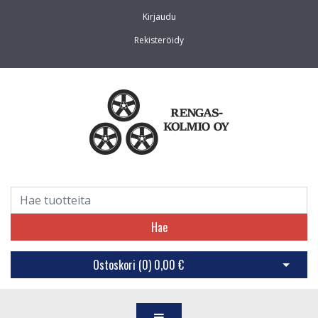
Kirjaudu
Rekisteröidy
Hae
Ostoskori (
0
)
0,00 €
Avaa os