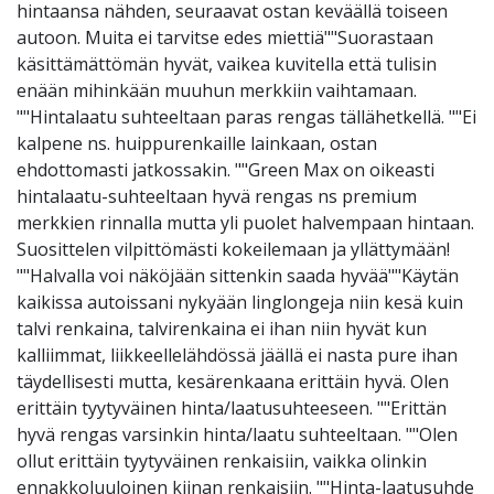
hintaansa nähden, seuraavat ostan keväällä toiseen
autoon. Muita ei tarvitse edes miettiä""Suorastaan
käsittämättömän hyvät, vaikea kuvitella että tulisin
enään mihinkään muuhun merkkiin vaihtamaan.
""Hintalaatu suhteeltaan paras rengas tällähetkellä. ""Ei
kalpene ns. huippurenkaille lainkaan, ostan
ehdottomasti jatkossakin. ""Green Max on oikeasti
hintalaatu-suhteeltaan hyvä rengas ns premium
merkkien rinnalla mutta yli puolet halvempaan hintaan.
Suosittelen vilpittömästi kokeilemaan ja yllättymään!
""Halvalla voi näköjään sittenkin saada hyvää""Käytän
kaikissa autoissani nykyään linglongeja niin kesä kuin
talvi renkaina, talvirenkaina ei ihan niin hyvät kun
kalliimmat, liikkeellelähdössä jäällä ei nasta pure ihan
täydellisesti mutta, kesärenkaana erittäin hyvä. Olen
erittäin tyytyväinen hinta/laatusuhteeseen. ""Erittän
hyvä rengas varsinkin hinta/laatu suhteeltaan. ""Olen
ollut erittäin tyytyväinen renkaisiin, vaikka olinkin
ennakkoluuloinen kiinan renkaisiin. ""Hinta-laatusuhde