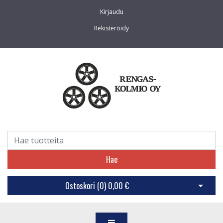
Kirjaudu
Rekisteröidy
Hae
Ostoskori (
0
)
0,00 €
Avaa os