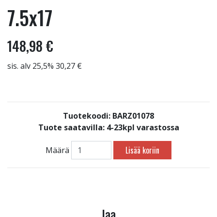
7.5x17
148,98 €
sis. alv 25,5% 30,27 €
Tuotekoodi: BARZ01078
Tuote saatavilla:
4-23kpl varastossa
Lisää koriin
Määrä
Jaa