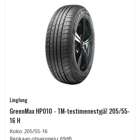
Linglong
GreenMax HP010 - TM-testimenestyjä! 205/55-
16 H
Koko: 205/55-16
Renkaan ohiajomelu: 69dB