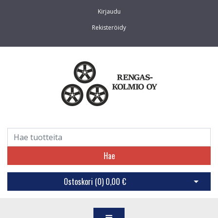
Kirjaudu
Rekisteröidy
Hae
Ostoskori (
0
)
0,00 €
Avaa os