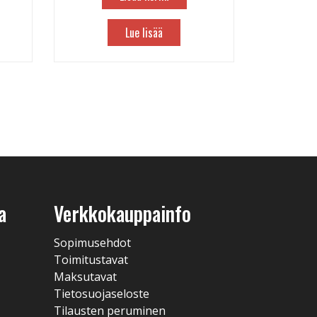
Lue lisää
a
Verkkokauppainfo
Sopimusehdot
Toimitustavat
Maksutavat
Tietosuojaseloste
Tilausten peruminen