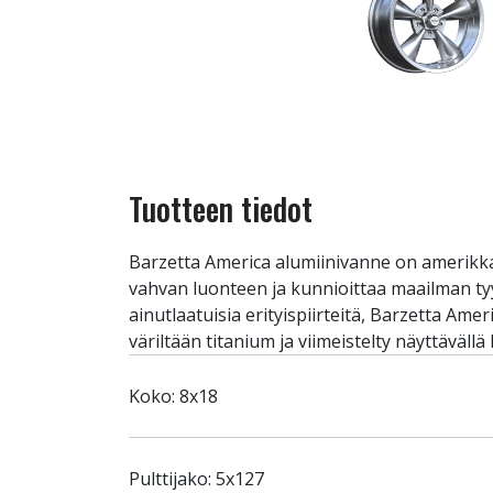
Tuotteen tiedot
Barzetta America alumiinivanne on amerikkal
vahvan luonteen ja kunnioittaa maailman tyy
ainutlaatuisia erityispiirteitä, Barzetta Am
väriltään titanium ja viimeistelty näyttävällä 
Koko: 8x18
Pulttijako: 5x127