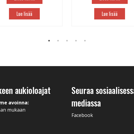
Lue lisää
Lue lisää
keen aukioloajat
Seuraa sosiaalisess
mediassa
me avoinna:
man mukaan
Facebook