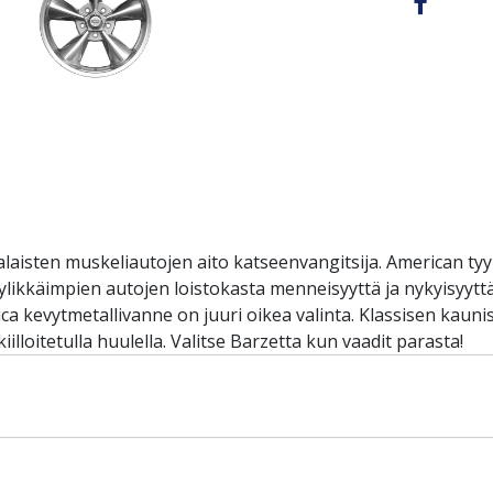
aisten muskeliautojen aito katseenvangitsija. American tyyl
likkäimpien autojen loistokasta menneisyyttä ja nykyisyyttä
erica kevytmetallivanne on juuri oikea valinta. Klassisen ka
kiilloitetulla huulella. Valitse Barzetta kun vaadit parasta!