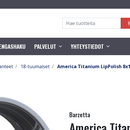
RENGASHAKU
PALVELUT
YHTEYSTIEDOT
anteet
18-tuumaiset
America Titanium LipPolish 8x
Barzetta
America Tita