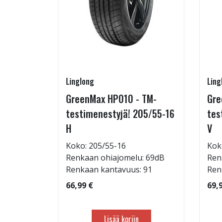
Linglong
Ling
225/50-
GreenMax HP010 - TM-
Gre
testimenestyjä! 205/55-16
tes
H
V
: 69dB
Koko: 205/55-16
Kok
 99
Renkaan ohiajomelu: 69dB
Ren
Renkaan kantavuus: 91
Ren
66,99 €
69,
Lisää koriin