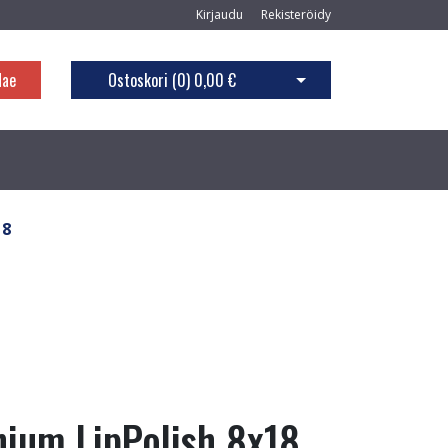
Kirjaudu
Rekisteröidy
Hae
Ostoskori (
0
)
0,00 €
Avaa ostoskori
18
nium LipPolish 8x18