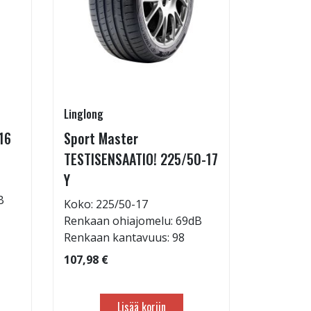
Linglong
Linglong
16
Sport Master
Sport M
TESTISENSAATIO! 225/50-17
TESTISEN
Y
Y
B
Koko: 225/50-17
Koko: 21
Renkaan ohiajomelu: 69dB
Renkaan 
Renkaan kantavuus: 98
Renkaan 
107,98 €
101,98 €
Lisää koriin