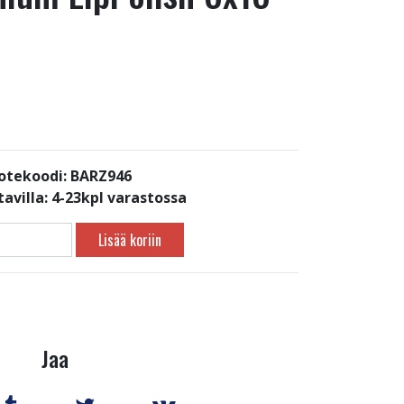
otekoodi: BARZ946
avilla:
4-23kpl varastossa
Lisää koriin
Jaa