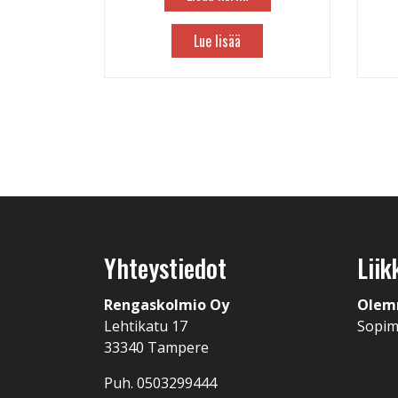
Lue lisää
Yhteystiedot
Liik
Rengaskolmio Oy
Olem
Lehtikatu 17
Sopi
33340 Tampere
Puh. 0503299444