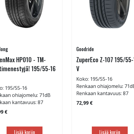
long
Goodride
enMax HP010 - TM-
ZuperEco Z-107 195/55-
timenestyjä! 195/55-16
V
Koko: 195/55-16
Renkaan ohiajomelu: 71d
o: 195/55-16
Renkaan kantavuus: 87
kaan ohiajomelu: 71dB
kaan kantavuus: 87
72,99 €
99 €
Lisää koriin
Lisää koriin