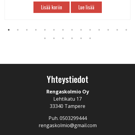
Lisää koriin
Lue lisää
Yhteystiedot
Rengaskolmio Oy
Lehtikatu 17
33340 Tampere
Puh. 0503299444
rengaskolmio@gmail.com