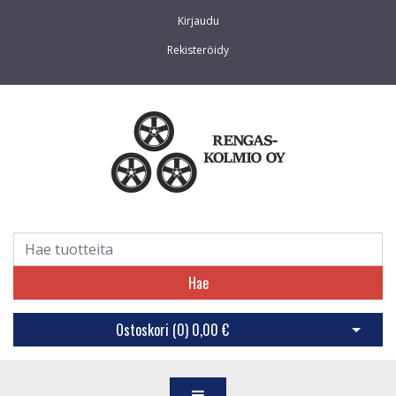
Kirjaudu
Rekisteröidy
Hae
Ostoskori (
0
)
0,00 €
Avaa os