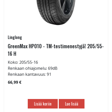
Linglong
GreenMax HP010 - TM-testimenestyjä! 205/55-
16 H
Koko: 205/55-16
Renkaan ohiajomelu: 69dB
Renkaan kantavuus: 91
66,99 €
Lisää koriin
Lue lisää