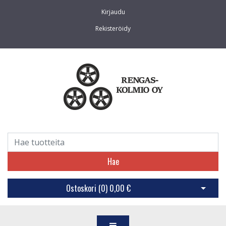
Kirjaudu
Rekisteröidy
Hae
Ostoskori (
0
)
0,00 €
Avaa os